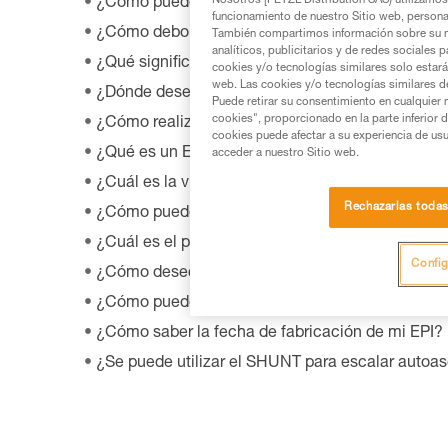
Nosotros [PETZL Distribution SAS) utilizamos 
¿Cómo puedo contactar con Petzl?
funcionamiento de nuestro Sitio web, personali
¿Cómo debo almacenar mi equipo?
También compartimos información sobre su n
analíticos, publicitarios y de redes sociales 
¿Qué significa WLL?
cookies y/o tecnologías similares solo estarán
web. Las cookies y/o tecnologías similares d
¿Dónde desechar el embalaje de mi producto?
Puede retirar su consentimiento en cualquier
cookies", proporcionado en la parte inferior 
¿Cómo realizar el mantenimiento correcto de mi
cookies puede afectar a su experiencia de usu
¿Qué es un EPI?
acceder a nuestro Sitio web.
¿Cuál es la vida útil de mi equipo Petzl?
Rechazarlas toda
¿Cómo puedo encontrar detallistas Petzl en tod
¿Cuál es el procedimiento de garantía Petzl?
Config
¿Cómo desechar mi material?
¿Cómo puedo comprar un producto Petzl?
¿Cómo saber la fecha de fabricación de mi EPI?
¿Se puede utilizar el SHUNT para escalar autoa