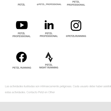
Las actividades ilustradas son intrínsecamente peligrosas. Cada usuario debe haber asistid
estas actividades. Contacto Petzl en Other