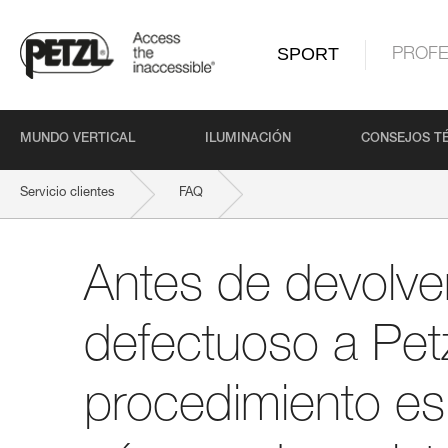
SPORT
PROFE
MUNDO VERTICAL
ILUMINACIÓN
CONSEJOS T
Servicio clientes
FAQ
Antes de devolver un producto defectuoso a Petzl, ¿hay algún proced
Antes de devolve
defectuoso a Petz
procedimiento es