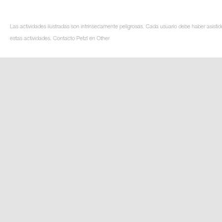
Las actividades ilustradas son intrínsecamente peligrosas. Cada usuario debe haber asistid
estas actividades. Contacto Petzl en Other