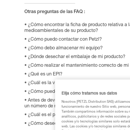
Otras preguntas de las FAQ :
¿Cómo encontrar la ficha de producto relativa a l
medioambientales de su producto?
¿Cómo puedo contactar con Petzl?
¿Cómo debo almacenar mi equipo?
¿Dónde desechar el embalaje de mi producto?
¿Cómo realizar el mantenimiento correcto de mi
¿Qué es un EPI?
¿Cuál es la vida útil de mi equipo Petzl?
¿Cómo puedo encontrar detallistas Petzl en tod
Elija cómo tratamos sus datos
Antes de devolver un producto defectuoso a Petz
Nosotros [PETZL Distribution SAS) utilizamos 
un número de registro y una fecha de retorno?
funcionamiento de nuestro Sitio web, personali
También compartimos información sobre su n
¿Cuál es el procedimiento de garantía Petzl?
analíticos, publicitarios y de redes sociales 
cookies y/o tecnologías similares solo estarán
¿Cómo desechar mi material?
web. Las cookies y/o tecnologías similares d