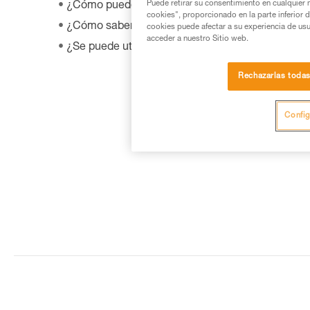
Puede retirar su consentimiento en cualquier
¿Cómo puedo comprar un producto Petzl?
cookies", proporcionado en la parte inferior 
¿Cómo saber la fecha de fabricación de mi EPI?
cookies puede afectar a su experiencia de usu
acceder a nuestro Sitio web.
¿Se puede utilizar el SHUNT para escalar autoa
Rechazarlas toda
Config