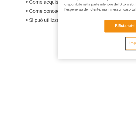
Come acquistare un prodotto Petzl?
disponibile nella parte inferiore del Sito web. 
l’esperienza dell’utente, ma in nessun caso tal
Come conoscere la data di fabbricazione del mi
Si può utilizzare lo SHUNT in autoassicurazione?
Rifiuta tutti
Imp