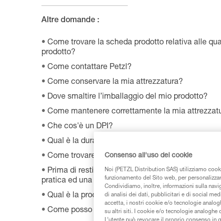
Altre domande :
Come trovare la scheda prodotto relativa alle qual
prodotto?
Come contattare Petzl?
Come conservare la mia attrezzatura?
Dove smaltire l’imballaggio del mio prodotto?
Come mantenere correttamente la mia attrezzatu
Che cos'è un DPI?
Qual è la durata della mia attrezzatura Petzl?
Consenso all'uso dei cookie
Come trovare i rivenditori Petzl nel mondo?
Noi (PETZL Distribution SAS) utilizziamo cooki
Prima di restituire un prodotto difettoso a Petzl,
funzionamento del Sito web, per personalizzare 
pratica ed una data di reso?
Condividiamo, inoltre, informazioni sulla navig
Qual è la procedura di garanzia Petzl?
di analisi dei dati, pubblicitari e di social med
accetta, i nostri cookie e/o tecnologie analog
Come posso smaltire la mia attrezzatura?
su altri siti. I cookie e/o tecnologie analoghe
L’utente può revocare il proprio consenso in 