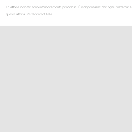
Le attività indicate sono intrinsecamente pericolose. È indispensabile che ogni utilizzatore 
queste attività. Petzl contact Italia