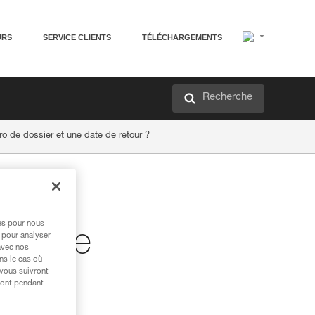
URS
SERVICE CLIENTS
TÉLÉCHARGEMENTS
Recherche
o de dossier et une date de retour ?
eux
res pour nous
cifique
 pour analyser
avec nos
ns le cas où
 vous suivront
te de
ront pendant