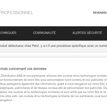
PROFESSIONNEL
REVENDE
ECHNIQUES
COMMUNAUTÉ
ALERTES SÉCURITÉ
oduit défectueux chez Petzl, y a-t-il une procédure spécifique avec un numér
er un produit défectu
 choix concernant vos données
Distribution SAS) et nos partenaires utilisons des cookies et/ou technologies similai
t-il une procédure spé
on fonctionnement de notre Site, pour personnaliser notre contenu et nos publicités, et
. Nous partageons également des informations, quant à votre navigation sur notre Site, 
analytiques, publicitaires et de réseaux sociaux afin de personnaliser nos publicités. Da
eptez, nos cookies et/ou technologies similaires ne sont actifs que sur notre Site et ne
 de dossier et une da
tres sites web. Les cookies et/ou technologies similaires de nos partenaires vous suiv
navigation.