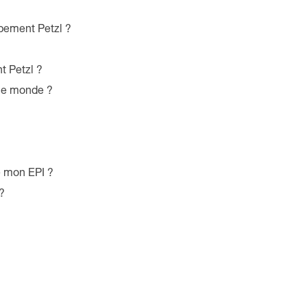
pement Petzl ?
t Petzl ?
 le monde ?
e mon EPI ?
?