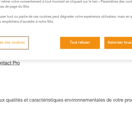
retirer votre consentement à tout moment en cliquant sur le lien « Paramètres des coo
 bas de page du Site.
efuser tout ou partie de ces cookies peut dégrader votre expérience utilisateur, mais en 
s empêchera d’accéder à notre Site.
avec vos commentaires et surtout vos coordonnées.
es des cookies
Tout refuser
Autoriser tous
ntact Pro
aux qualités et caractéristiques environnementales de votre pro