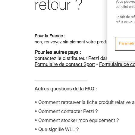
retour ?
Vous pouvez 
cet effet en
Le fait de r
refus ne vou
Pour la France :
non, renvoyez simplement votre produit chez Petzl 
Paramètr
Pour les autres pays :
contactez le distributeur Petzl dans votre pays
Formulaire de contact Sport
-
Formulaire de co
Autres questions de la FAQ :
Comment retrouver la fiche produit relative 
Comment contacter Petzl ?
Comment stocker mon équipement ?
Que signifie WLL ?