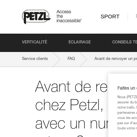
SPORT
VERTICALITÉ
ECLAIRAGE
CONSEILS T
Service clients
FAQ
Avant de renvoyer un pr
Avant de renvoy
Faites un
Nous (PETZL 
chez Petzl, y a-
assurer du b
notre trafic
partenaires 
vous les acc
avec un numéro
pas sur d’au
toute votre 