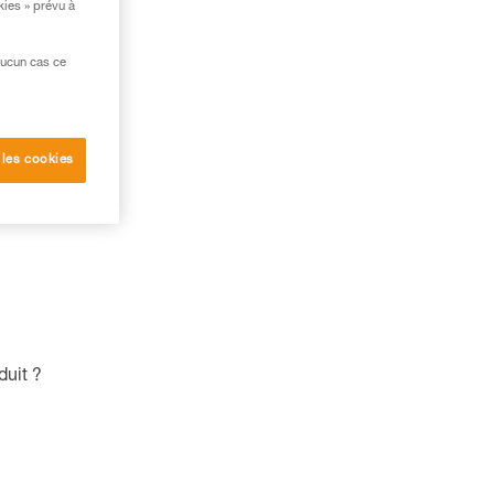
kies » prévu à
aucun cas ce
 les cookies
duit ?