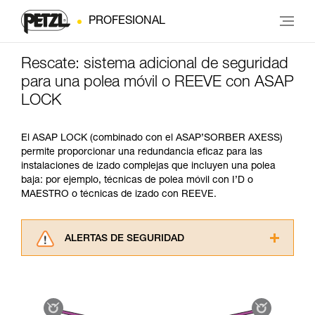
PROFESIONAL
Rescate: sistema adicional de seguridad
para una polea móvil o REEVE con ASAP
LOCK
El ASAP LOCK (combinado con el ASAP’SORBER AXESS)
permite proporcionar una redundancia eficaz para las
instalaciones de izado complejas que incluyen una polea
baja: por ejemplo, técnicas de polea móvil con I’D o
MAESTRO o técnicas de izado con REEVE.
ALERTAS DE SEGURIDAD
Lea atentamente las fichas técnicas de los
productos utilizados en este consejo antes de
consultarlo. Usted debe comprender la
información de la ficha técnica para poder