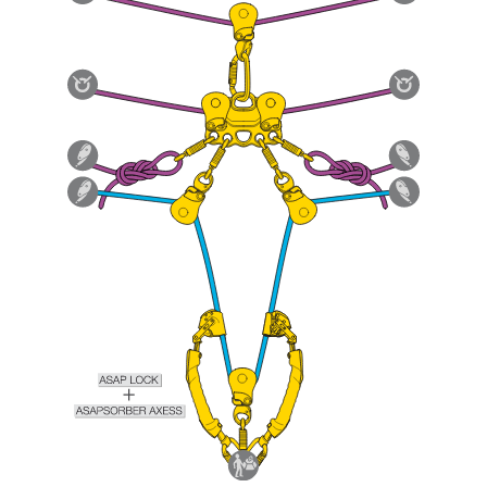
comprender este complemento informativo.
Dominar estas técnicas requiere una formación
y un entrenamiento específico. Confirme a
través de un profesional su capacidad para
ejecutar estas técnicas, solo y con total
seguridad, antes de ejecutarlas de forma
autónoma.
Damos ejemplos de técnicas relacionadas con
su actividad. Pueden existir otras que no
describimos aquí.