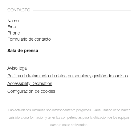
CONTACTO
Name
Email
Phone
Formulario de contacto
Sala de prensa
Aviso legal
Política de tratamiento de datos personales y gestión de cookies
Accessibility Declaration
Configuración de cookies
Las actividades ilustradas son intrínsecamente peligrosas. Cada usuario debe haber
asistido a una formación y tener las competencias para la utilización de los equipos
durante estas actividades.