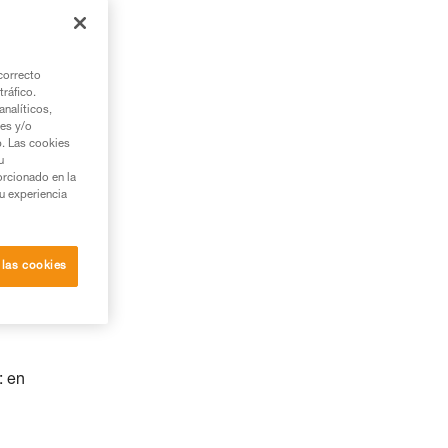
correcto
tráfico.
nalíticos,
ies y/o
b. Las cookies
u
orcionado en la
su experiencia
 las cookies
: en