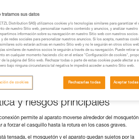
o tratamos sus datos
TZL Distribution SAS) utilizamos cookies y/o tecnologías similares para garantizar el 
os productos utilizados en este consejo antes de
to de nuestro Sitio web, personalizar nuestro contenido y anuncios, y analizar nuestro 
partimos información sobre su navegación en nuestro Sitio web con nuestros socios a
ormación de la ficha técnica para poder comprender
s y de redes sociales para personalizar nuestros anuncios. Si los acepta, nuestras cook
similares solo estarán activas en nuestro Sitio web y no le seguirán en otros sitios we
mación y un entrenamiento específico. Confirme a
ías similares de nuestros socios le seguirán a través de su navegación. Puede retirar s
nto en cualquier momento haciendo clic en el enlace "Configuración de cookies", prop
ejecutar estas técnicas, solo y con total seguridad,
or de la página del Sitio web. Rechazar todas o parte de estas cookies puede afectar a 
pero bajo ninguna circunstancia tal negativa le impedirá acceder a nuestro Sitio web.
con su actividad. Pueden existir otras que no
ación de cookies
Rechazarlas todas
Aceptar todas
ica y riesgos principales
e conexión permite al aparato moverse alrededor del mosquetón
 a forzar el casquillo hasta la rotura en los casos graves.
tá tensada, el mosquetón y el aparato quedan sujetos por la