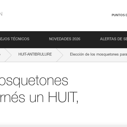
N
PUNTOS 
EJOS TÉCNICOS
NOVEDADES 2026
ALERTAS DE S
o
HUIT-ANTIBRULURE
Elección de los mosquetones para
mosquetones
arnés un HUIT,