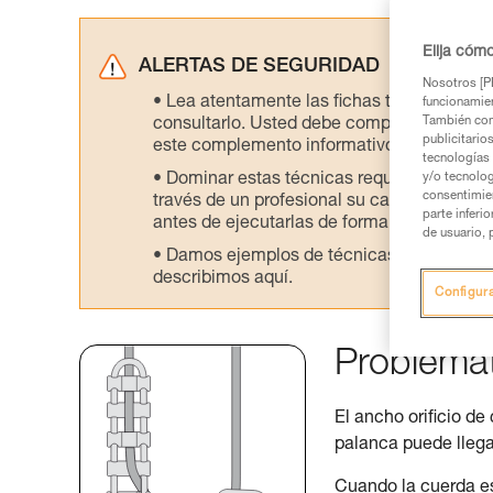
Elija cóm
ALERTAS DE SEGURIDAD
Nosotros [PE
Lea atentamente las fichas técnicas de l
funcionamien
También com
consultarlo. Usted debe comprender la inf
publicitario
este complemento informativo.
tecnologías 
Dominar estas técnicas requiere una for
y/o tecnolog
consentimie
través de un profesional su capacidad para 
parte inferi
antes de ejecutarlas de forma autónoma.
de usuario, 
Damos ejemplos de técnicas relacionadas 
describimos aquí.
Configur
Problemát
El ancho orificio d
palanca puede llegar
Cuando la cuerda es