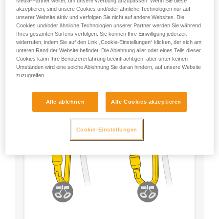
Media-Partner weiter, um unsere Werbung anzupassen. Wenn Sie diese
- Verwenden Sie einen D-förmigen Karabiner.
akzeptieren, sind unsere Cookies und/oder ähnliche Technologien nur auf
unserer Website aktiv und verfolgen Sie nicht auf andere Websites. Die
Cookies und/oder ähnliche Technologien unserer Partner werden Sie während
- Wählen Sie die von Ihnen bevorzugte Verriegelung.
Ihres gesamten Surfens verfolgen. Sie können Ihre Einwilligung jederzeit
widerrufen, indem Sie auf den Link „Cookie-Einstellungen“ klicken, der sich am
unteren Rand der Website befindet. Die Ablehnung aller oder eines Teils dieser
Cookies kann Ihre Benutzererfahrung beeinträchtigen, aber unter keinen
Umständen wird eine solche Ablehnung Sie daran hindern, auf unsere Website
zuzugreifen.
Alle ablehnen
Alle Cookies akzeptieren
Cookie-Einstellungen