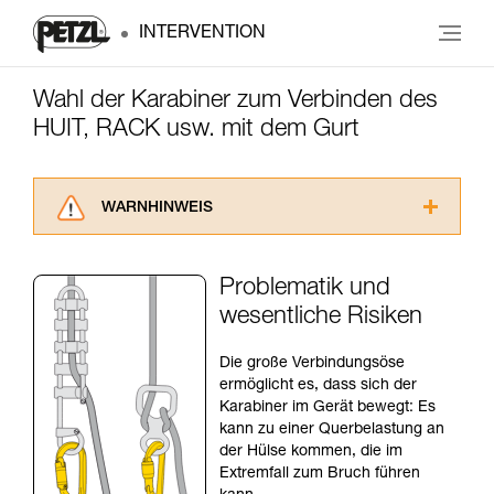
INTERVENTION
Wahl der Karabiner zum Verbinden des
HUIT, RACK usw. mit dem Gurt
WARNHINWEIS
Lesen Sie die Gebrauchsanweisungen der
Produkte, um die es in diesem Tech Tipp geht,
Problematik und
aufmerksam durch, bevor Sie diesen zu Rate
wesentliche Risiken
ziehen. Um diese Zusatzinformationen
verstehen zu können, müssen Sie zuerst die in
der Gebrauchsanweisung enthaltenen
Die große Verbindungsöse
Informationen richtig verstanden haben.
ermöglicht es, dass sich der
Die Beherrschung dieser Techniken setzt eine
Karabiner im Gerät bewegt: Es
entsprechende Ausbildung und ein spezielles
kann zu einer Querbelastung an
Training voraus. Prüfen Sie zusammen mit
der Hülse kommen, die im
einem Profi, ob Sie in der Lage sind, den
Extremfall zum Bruch führen
Vorgang alleine sicher zu wiederholen, bevor