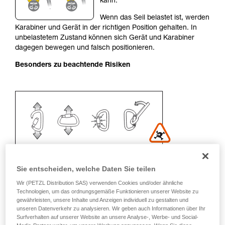
kann.
Sie ihn eigenständig durchführen.
Wenn das Seil belastet ist, werden
Wir geben Beispiele für die mit Ihrer Aktivität
Karabiner und Gerät in der richtigen Position gehalten. In
verbundenen Techniken. Möglicherweise gibt es
unbelastetem Zustand können sich Gerät und Karabiner
noch andere Techniken, die hier nicht
dagegen bewegen und falsch positionieren.
beschrieben werden.
Besonders zu beachtende Risiken
Sie entscheiden, welche Daten Sie teilen
Wir (PETZL Distribution SAS) verwenden Cookies und/oder ähnliche
Technologien, um das ordnungsgemäße Funktionieren unserer Website zu
Empfehlung für Karabiner und
gewährleisten, unsere Inhalte und Anzeigen individuell zu gestalten und
unseren Datenverkehr zu analysieren. Wir geben auch Informationen über Ihr
Zubehör
Surfverhalten auf unserer Website an unsere Analyse-, Werbe- und Social-