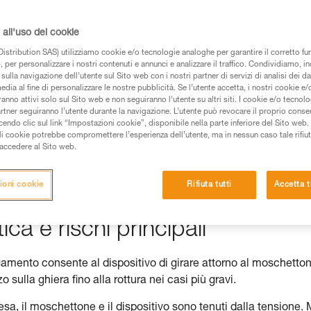
all'uso dei cookie
istribution SAS) utilizziamo cookie e/o tecnologie analoghe per garantire il corretto f
 dei prodotti utilizzati in questo consiglio prima di
 per personalizzare i nostri contenuti e annunci e analizzare il traffico. Condividiamo, in
sulla navigazione dell’utente sul Sito web con i nostri partner di servizi di analisi dei dat
azioni dell’istruzione tecnica per poter capire queste
edia al fine di personalizzare le nostre pubblicità. Se l’utente accetta, i nostri cookie e
anno attivi solo sul Sito web e non seguiranno l’utente su altri siti. I cookie e/o tecnol
de una formazione ed un addestramento specifico.
artner seguiranno l’utente durante la navigazione. L’utente può revocare il proprio conse
do clic sul link “Impostazioni cookie”, disponibile nella parte inferiore del Sito web. Il 
pacità di rifare la manovra, da soli, in piena sicurezza,
ali cookie potrebbe compromettere l’esperienza dell’utente, ma in nessun caso tale rifiu
i accedere al Sito web.
vostra attività. Ne possono esistere altre che non
ioni cookie
Rifiuta tutti
Accetta t
ca e rischi principali
legamento consente al dispositivo di girare attorno al moschetto
 sulla ghiera fino alla rottura nei casi più gravi.
sa, il moschettone e il dispositivo sono tenuti dalla tensione.