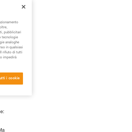
unzionamento
oltre,
i, pubblicitari
/o tecnologie
ogie analoghe
nso in qualsiasi
rifiuto di tutti
to impedirà
utti i cookie
ne:
 Ma