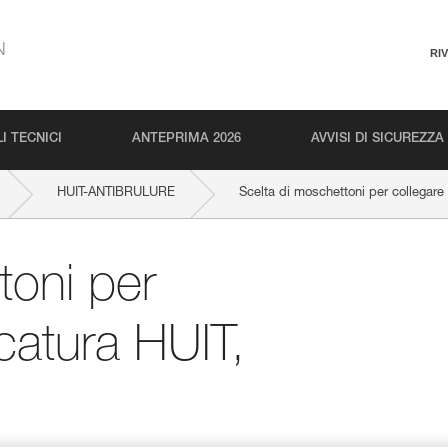
N
RI
I TECNICI
ANTEPRIMA 2026
AVVISI DI SICUREZZA
HUIT-ANTIBRULURE
Scelta di moschettoni per collegare
toni per
acatura HUIT,