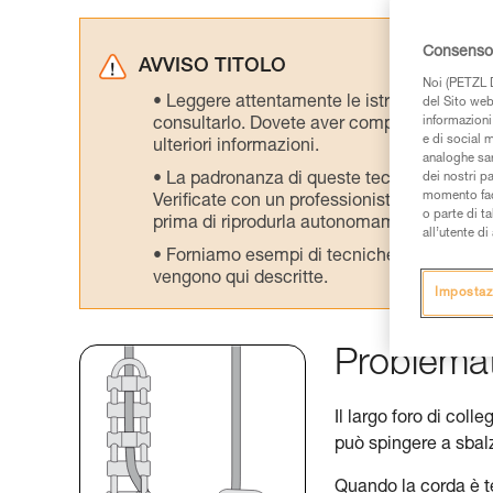
Consenso 
AVVISO TITOLO
Noi (PETZL D
Leggere attentamente le istruzioni tecniche
del Sito web,
informazioni 
consultarlo. Dovete aver compreso le inform
e di social m
ulteriori informazioni.
analoghe sar
La padronanza di queste tecniche richie
dei nostri p
momento facen
Verificate con un professionista la vostra ca
o parte di t
prima di riprodurla autonomamente.
all’utente d
Forniamo esempi di tecniche relative alla 
vengono qui descritte.
Impostaz
Problemati
Il largo foro di col
può spingere a sbalzo
Quando la corda è te