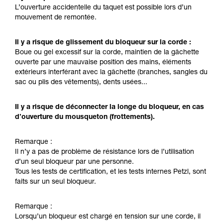
L’ouverture accidentelle du taquet est possible lors d’un
la manipulation, seul, en toute sécurité, avant
mouvement de remontée.
de la reproduire en autonomie.
Nous donnons des exemples de techniques
liées à votre activité. Il peut en exister d’autres
Il y a risque de glissement du bloqueur sur la corde :
que nous ne décrivons pas ici.
Boue ou gel excessif sur la corde, maintien de la gâchette
ouverte par une mauvaise position des mains, éléments
extérieurs interférant avec la gâchette (branches, sangles du
sac ou plis des vêtements), dents usées...
Il y a risque de déconnecter la longe du bloqueur, en cas
d’ouverture du mousqueton (frottements).
Remarque :
Il n’y a pas de problème de résistance lors de l’utilisation
d’un seul bloqueur par une personne.
Tous les tests de certification, et les tests internes Petzl, sont
faits sur un seul bloqueur.
Remarque :
Lorsqu’un bloqueur est chargé en tension sur une corde, il