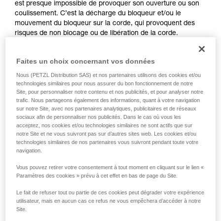
est presque impossible de provoquer son ouverture ou son
coulissement. C’est la décharge du bloqueur et/ou le
mouvement du bloqueur sur la corde, qui provoquent des
risques de non blocage ou de libération de la corde.
2. Différences entre bloqueur ventral et
Faites un choix concernant vos données
bloqueur de bout de longe
Nous (PETZL Distribution SAS) et nos partenaires utilisons des cookies et/ou
technologies similaires pour nous assurer du bon fonctionnement de notre
Site, pour personnaliser notre contenu et nos publicités, et pour analyser notre
trafic. Nous partageons également des informations, quant à votre navigation
sur notre Site, avec nos partenaires analytiques, publicitaires et de réseaux
sociaux afin de personnaliser nos publicités. Dans le cas où vous les
acceptez, nos cookies et/ou technologies similaires ne sont actifs que sur
notre Site et ne vous suivront pas sur d’autres sites web. Les cookies et/ou
technologies similaires de nos partenaires vous suivront pendant toute votre
navigation.
Vous pouvez retirer votre consentement à tout moment en cliquant sur le lien «
Paramètres des cookies » prévu à cet effet en bas de page du Site.
Le fait de refuser tout ou partie de ces cookies peut dégrader votre expérience
utilisateur, mais en aucun cas ce refus ne vous empêchera d’accéder à notre
Site.