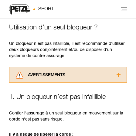
SPORT
Utilisation d’un seul bloqueur ?
Un bloqueur n'est pas infaillible, il est recommandé d’utiliser
deux bloqueurs conjointement et/ou de disposer d'un
système de contre-assurage.
AVERTISSEMENTS
Lisez attentivement les notices techniques des
produits utilisés dans ce conseil avant de le
1. Un bloqueur n’est pas infaillible
consulter. Vous devez avoir compris les
informations de la notice technique pour
pouvoir comprendre ce complément
Confier l'assurage à un seul bloqueur en mouvement sur la
d’informations.
corde n'est pas sans risque.
Maîtriser ces techniques nécessite une
formation et un entraînement spécifique. Validez
Il y a risque de libérer la corde :
avec un professionnel votre capacité à refaire