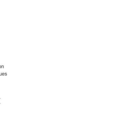
on
ques
t