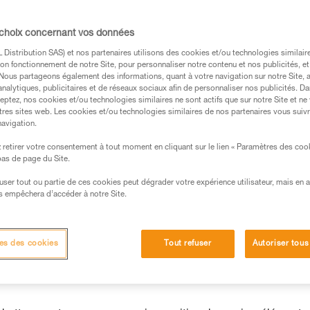
s des produits utilisés dans ce conseil avant de le
 choix concernant vos données
formations de la notice technique pour pouvoir
Distribution SAS) et nos partenaires utilisons des cookies et/ou technologies similai
.
on fonctionnement de notre Site, pour personnaliser notre contenu et nos publicités, et
ormation et un entraînement spécifique. Validez avec
. Nous partageons également des informations, quant à votre navigation sur notre Site, 
analytiques, publicitaires et de réseaux sociaux afin de personnaliser nos publicités. Da
 manipulation, seul, en toute sécurité, avant de la
eptez, nos cookies et/ou technologies similaires ne sont actifs que sur notre Site et ne
tres sites web. Les cookies et/ou technologies similaires de nos partenaires vous suiv
iées à votre activité. Il peut en exister d’autres que
navigation.
retirer votre consentement à tout moment en cliquant sur le lien « Paramètres des coo
 bas de page du Site.
efuser tout ou partie de ces cookies peut dégrader votre expérience utilisateur, mais en 
faillible
s empêchera d’accéder à notre Site.
sur la corde n'est pas sans risque.
es des cookies
Tout refuser
Autoriser tous
s d’un mouvement de remontée.