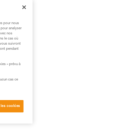
res pour nous
 pour analyser
avec nos
ns le cas où
 vous suivront
ront pendant
kies » prévu à
aucun cas ce
 les cookies