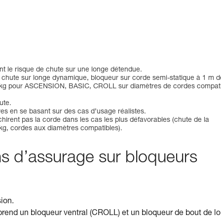
t le risque de chute sur une longe détendue.
de chute sur longe dynamique, bloqueur sur corde semi-statique à 1 m d
140 kg pour ASCENSION, BASIC, CROLL sur diamètres de cordes compat
ute.
es en se basant sur des cas d’usage réalistes.
hirent pas la corde dans les cas les plus défavorables (chute de la
kg, cordes aux diamètres compatibles).
ions d’assurage sur bloqueurs
sion.
nd un bloqueur ventral (CROLL) et un bloqueur de bout de l