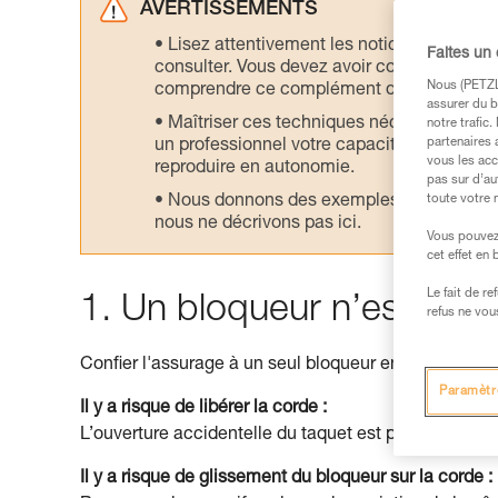
AVERTISSEMENTS
Lisez attentivement les notices technique
Faites un
consulter. Vous devez avoir compris les in
Nous (PETZL 
comprendre ce complément d’informations
assurer du b
Maîtriser ces techniques nécessite une f
notre trafic
partenaires 
un professionnel votre capacité à refaire la
vous les acc
reproduire en autonomie.
pas sur d’au
Nous donnons des exemples de techniques l
toute votre 
nous ne décrivons pas ici.
Vous pouvez 
cet effet en
Le fait de r
1. Un bloqueur n’est pas in
refus ne vou
Confier l'assurage à un seul bloqueur en mouvement 
Paramètr
Il y a risque de libérer la corde :
L’ouverture accidentelle du taquet est possible lor
Il y a risque de glissement du bloqueur sur la corde :