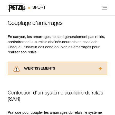
SPORT
Couplage d'amarrages
En canyon, les amarrages ne sont généralement pas reliés,
contrairement aux relais chaînés courants en escalade.
Chaque utilisateur doit donc coupler les amarrages pour
réaliser son relais.
AVERTISSEMENTS
Lisez attentivement les notices techniques des
produits utilisés dans ce conseil avant de le
consulter. Vous devez avoir compris les
Confection d’un système auxiliaire de relais
informations de la notice technique pour
pouvoir comprendre ce complément
(SAR)
d’informations.
Maîtriser ces techniques nécessite une
Pratique pour coupler les amarrages du relais, le système
formation et un entraînement spécifique. Validez