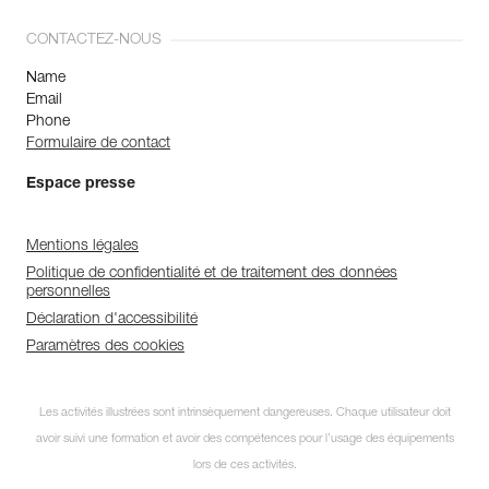
CONTACTEZ-NOUS
Name
Email
Phone
Formulaire de contact
Espace presse
Mentions légales
Politique de confidentialité et de traitement des données
personnelles
Déclaration d'accessibilité
Paramètres des cookies
Les activités illustrées sont intrinsèquement dangereuses. Chaque utilisateur doit
avoir suivi une formation et avoir des compétences pour l’usage des équipements
lors de ces activités.