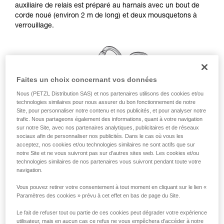
auxiliaire de relais est préparé au harnais avec un bout de
avec un professionnel votre capacité à refaire
corde noué (environ 2 m de long) et deux mousquetons à
la manipulation, seul, en toute sécurité, avant
verrouillage.
de la reproduire en autonomie.
Nous donnons des exemples de techniques
liées à votre activité. Il peut en exister d’autres
que nous ne décrivons pas ici.
Faites un choix concernant vos données
Nous (PETZL Distribution SAS) et nos partenaires utilisons des cookies et/ou
technologies similaires pour nous assurer du bon fonctionnement de notre
Site, pour personnaliser notre contenu et nos publicités, et pour analyser notre
trafic. Nous partageons également des informations, quant à votre navigation
sur notre Site, avec nos partenaires analytiques, publicitaires et de réseaux
sociaux afin de personnaliser nos publicités. Dans le cas où vous les
acceptez, nos cookies et/ou technologies similaires ne sont actifs que sur
notre Site et ne vous suivront pas sur d’autres sites web. Les cookies et/ou
technologies similaires de nos partenaires vous suivront pendant toute votre
navigation.
Vous pouvez retirer votre consentement à tout moment en cliquant sur le lien «
Couplage d'un relais simple
Paramètres des cookies » prévu à cet effet en bas de page du Site.
Le fait de refuser tout ou partie de ces cookies peut dégrader votre expérience
Pensez à retourner les mousquetons une fois installés, pour
utilisateur, mais en aucun cas ce refus ne vous empêchera d’accéder à notre