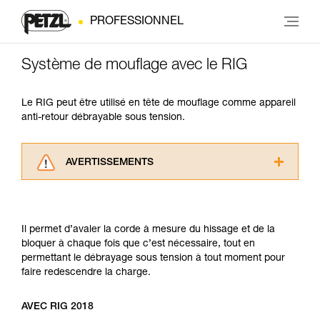
PROFESSIONNEL
Système de mouflage avec le RIG
Le RIG peut être utilisé en tête de mouflage comme appareil
anti-retour débrayable sous tension.
AVERTISSEMENTS
Lisez attentivement les notices techniques des
produits utilisés dans ce conseil avant de le
consulter. Vous devez avoir compris les
Il permet d’avaler la corde à mesure du hissage et de la
informations de la notice technique pour
bloquer à chaque fois que c’est nécessaire, tout en
pouvoir comprendre ce complément
permettant le débrayage sous tension à tout moment pour
d’informations.
faire redescendre la charge.
Maîtriser ces techniques nécessite une
formation et un entraînement spécifique. Validez
avec un professionnel votre capacité à refaire
AVEC RIG 2018
la manipulation, seul, en toute sécurité, avant