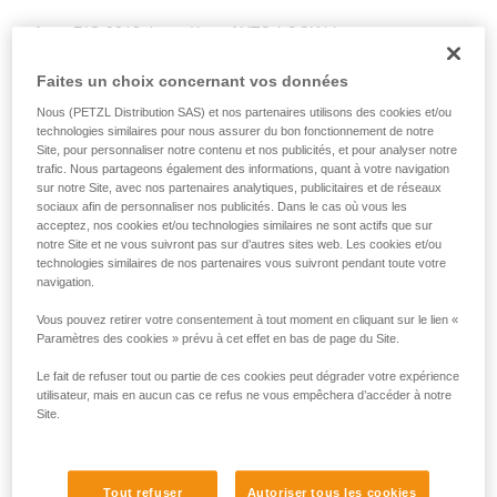
de la reproduire en autonomie.
Avec RIG 2018, le système AUTO-LOCK bloque
Nous donnons des exemples de techniques
automatiquement la charge et ramène la poignée en position
liées à votre activité. Il peut en exister d’autres
d’arrêt, ce qui permet de lâcher la corde si nécessaire.
Faites un choix concernant vos données
que nous ne décrivons pas ici.
Nous (PETZL Distribution SAS) et nos partenaires utilisons des cookies et/ou
technologies similaires pour nous assurer du bon fonctionnement de notre
AVEC RIG < 2018
Site, pour personnaliser notre contenu et nos publicités, et pour analyser notre
trafic. Nous partageons également des informations, quant à votre navigation
Avec RIG < 2018, la poignée est en position b (assurage)
sur notre Site, avec nos partenaires analytiques, publicitaires et de réseaux
sociaux afin de personnaliser nos publicités. Dans le cas où vous les
pendant le hissage, elle doit être placée manuellement en
acceptez, nos cookies et/ou technologies similaires ne sont actifs que sur
position c (maintien au travail) avant de lâcher la corde.
notre Site et ne vous suivront pas sur d’autres sites web. Les cookies et/ou
technologies similaires de nos partenaires vous suivront pendant toute votre
navigation.
Vous pouvez retirer votre consentement à tout moment en cliquant sur le lien «
Paramètres des cookies » prévu à cet effet en bas de page du Site.
Le fait de refuser tout ou partie de ces cookies peut dégrader votre expérience
utilisateur, mais en aucun cas ce refus ne vous empêchera d’accéder à notre
Site.
Tout refuser
Autoriser tous les cookies