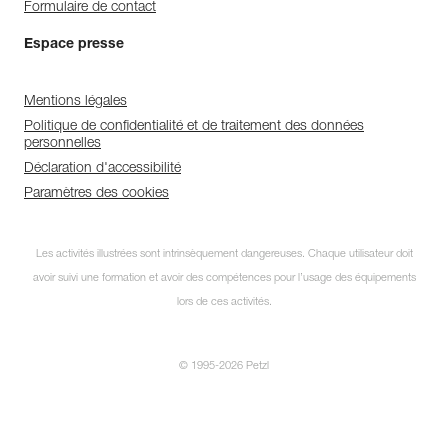
Formulaire de contact
Espace presse
Mentions légales
Politique de confidentialité et de traitement des données
personnelles
Déclaration d'accessibilité
Paramètres des cookies
Les activités illustrées sont intrinsèquement dangereuses. Chaque utilisateur doit
avoir suivi une formation et avoir des compétences pour l’usage des équipements
lors de ces activités.
© 1995-2026 Petzl