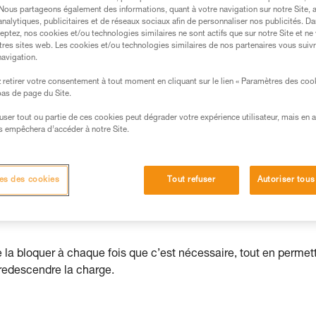
. Nous partageons également des informations, quant à votre navigation sur notre Site, 
analytiques, publicitaires et de réseaux sociaux afin de personnaliser nos publicités. Da
eptez, nos cookies et/ou technologies similaires ne sont actifs que sur notre Site et ne
tres sites web. Les cookies et/ou technologies similaires de nos partenaires vous suiv
navigation.
s des produits utilisés dans ce conseil avant de le
retirer votre consentement à tout moment en cliquant sur le lien « Paramètres des coo
formations de la notice technique pour pouvoir
 bas de page du Site.
.
efuser tout ou partie de ces cookies peut dégrader votre expérience utilisateur, mais en 
ormation et un entraînement spécifique. Validez avec
s empêchera d’accéder à notre Site.
 manipulation, seul, en toute sécurité, avant de la
iées à votre activité. Il peut en exister d’autres que
es des cookies
Tout refuser
Autoriser tous
e la bloquer à chaque fois que c’est nécessaire, tout en permet
redescendre la charge.