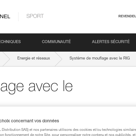
NEL
SPORT
REVENDE
ECHNIQUES
COMMUNAUTÉ
ALERTES SÉCURITÉ
Energie et réseaux
Système de mouflage avec le RIG
age avec le
mouflage comme appareil anti-retour débraya
 choix concernant vos données
Distribution SAS) et nos partenaires utilisons des cookies et/ou technologies similai
on fonctionnement de notre Site, pour personnaliser notre contenu et nos publicités, et