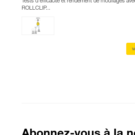
Tests d’efficacité et rendement de mouflages 
ROLLCLIP...
V
Abonnez-vous à la n