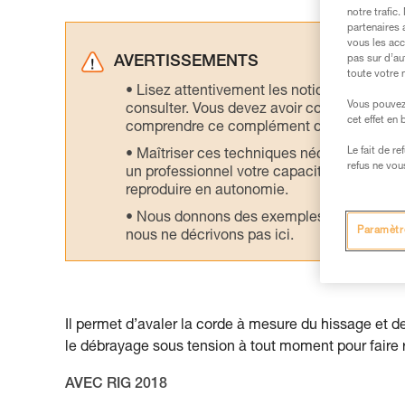
notre trafic
partenaires 
vous les acc
pas sur d’au
AVERTISSEMENTS
toute votre 
Lisez attentivement les notices technique
Vous pouvez 
consulter. Vous devez avoir compris les in
cet effet en
comprendre ce complément d’informations
Le fait de r
Maîtriser ces techniques nécessite une f
refus ne vou
un professionnel votre capacité à refaire la
reproduire en autonomie.
Nous donnons des exemples de techniques l
Paramètr
nous ne décrivons pas ici.
Il permet d’avaler la corde à mesure du hissage et d
le débrayage sous tension à tout moment pour faire 
AVEC RIG 2018