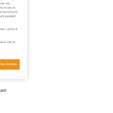
avec nos
ns le cas où
 vous suivront
ront pendant
kies » prévu à
aucun cas ce
 les cookies
tant