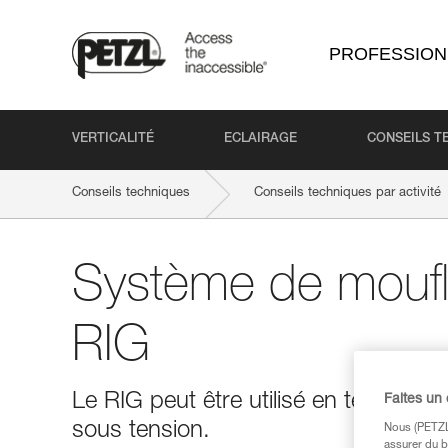
PROFESSION
VERTICALITÉ
ECLAIRAGE
CONSEILS T
Conseils techniques
Conseils techniques par activité
Système de moufl
RIG
Le RIG peut être utilisé en tête de 
Faites un
sous tension.
Nous (PETZL 
assurer du b