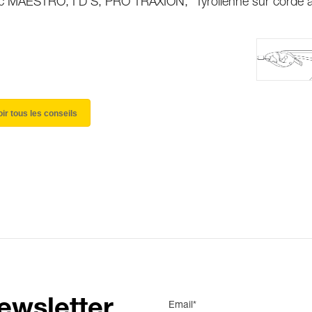
avec MAESTRO, I’D S, PRO TRAXION,
Tyrolienne sur corde 
oir tous les conseils
ewsletter
Email*