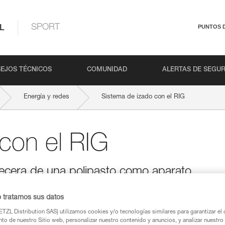
L
SPORT
PUNTOS 
EJOS TÉCNICOS
COMUNIDAD
ALERTAS DE SEGU
Energía y redes
Sistema de izado con el RIG
con el RIG
becera de una polipasto como aparato
sión.
o tratamos sus datos
TZL Distribution SAS) utilizamos cookies y/o tecnologías similares para garantizar el 
to de nuestro Sitio web, personalizar nuestro contenido y anuncios, y analizar nuestro 