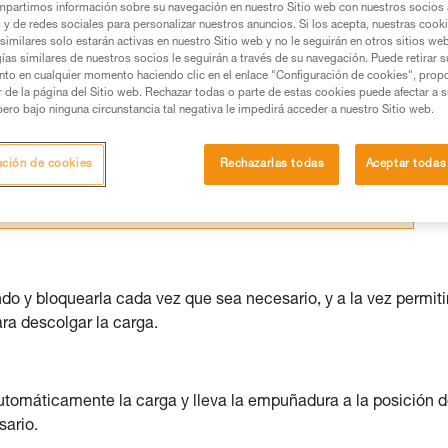
partimos información sobre su navegación en nuestro Sitio web con nuestros socios a
s y de redes sociales para personalizar nuestros anuncios. Si los acepta, nuestras cook
os productos utilizados en este consejo antes de
similares solo estarán activas en nuestro Sitio web y no le seguirán en otros sitios we
ías similares de nuestros socios le seguirán a través de su navegación. Puede retirar s
ormación de la ficha técnica para poder comprender
nto en cualquier momento haciendo clic en el enlace "Configuración de cookies", prop
or de la página del Sitio web. Rechazar todas o parte de estas cookies puede afectar a 
mación y un entrenamiento específico. Confirme a
pero bajo ninguna circunstancia tal negativa le impedirá acceder a nuestro Sitio web.
ejecutar estas técnicas, solo y con total seguridad,
ación de cookies
Rechazarlas todas
Aceptar todas
con su actividad. Pueden existir otras que no
o y bloquearla cada vez que sea necesario, y a la vez permitir
a descolgar la carga.
omáticamente la carga y lleva la empuñadura a la posición 
sario.