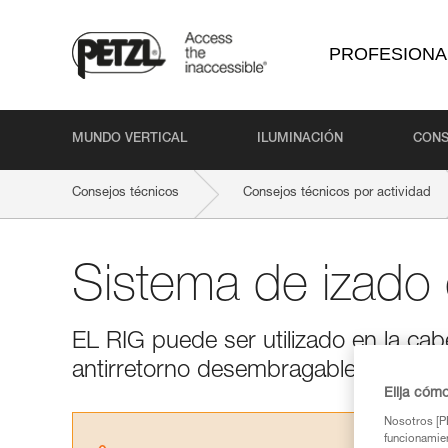
PROFESIONA
MUNDO VERTICAL
ILUMINACIÓN
CONS
Consejos técnicos
Consejos técnicos por actividad
Sistema de izado 
EL RIG puede ser utilizado en la ca
antirretorno desembragable bajo ten
Elija cóm
Nosotros [PE
funcionamien