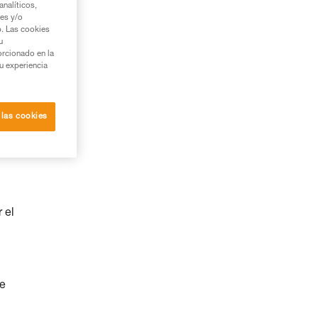
nalíticos,
ies y/o
b. Las cookies
u
orcionado en la
su experiencia
 las cookies
 el
de