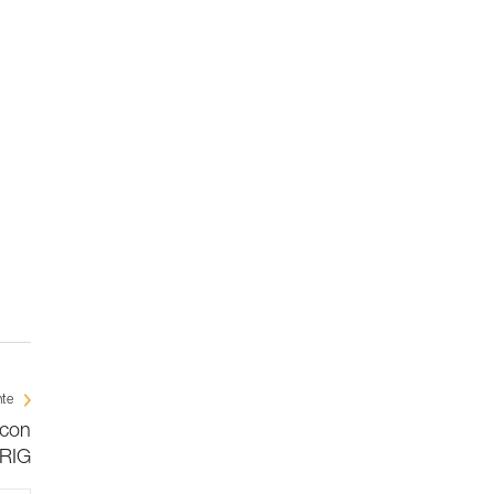
nte
 con
RIG