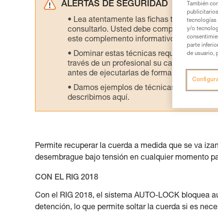
ALERTAS DE SEGURIDAD
También com
publicitario
Lea atentamente las fichas técnicas de l
tecnologías 
y/o tecnolog
consultarlo. Usted debe comprender la inf
consentimie
este complemento informativo.
parte inferi
Dominar estas técnicas requiere una for
de usuario, 
través de un profesional su capacidad para 
antes de ejecutarlas de forma autónoma.
Configur
Damos ejemplos de técnicas relacionadas 
describimos aquí.
Permite recuperar la cuerda a medida que se va izand
desembrague bajo tensión en cualquier momento par
CON EL RIG 2018
Con el RIG 2018, el sistema AUTO-LOCK bloquea aut
detención, lo que permite soltar la cuerda si es nece