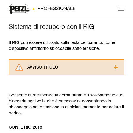
PROFESSIONALE
Sistema di recupero con il RIG
Il RIG può essere utilizzato sulla testa del paranco come
dispositivo antiritorno sbloccabile sotto tensione.
AVVISO TITOLO
Leggere attentamente le istruzioni tecniche dei
prodotti utilizzati in questo consiglio prima di
consultarlo. Dovete aver compreso le
Consente di recuperare la corda durante il sollevamento e di
informazioni dell’istruzione tecnica per poter
bloccarla ogni volta che è necessario, consentendo lo
capire queste ulteriori informazioni.
sbloccaggio sotto tensione in qualsiasi momento per calare il
La padronanza di queste tecniche richiede una
carico.
formazione ed un addestramento specifico.
Verificate con un professionista la vostra
capacità di rifare la manovra, da soli, in piena
CON IL RIG 2018
sicurezza, prima di riprodurla autonomamente.