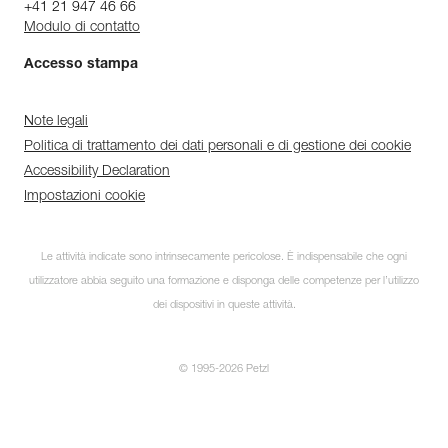
+41 21 947 46 66
Modulo di contatto
Accesso stampa
Note legali
Politica di trattamento dei dati personali e di gestione dei cookie
Accessibility Declaration
Impostazioni cookie
Le attività indicate sono intrinsecamente pericolose. È indispensabile che ogni
utilizzatore abbia seguito una formazione e disponga delle competenze per l’utilizzo
dei dispositivi in queste attività.
© 1995-2026 Petzl