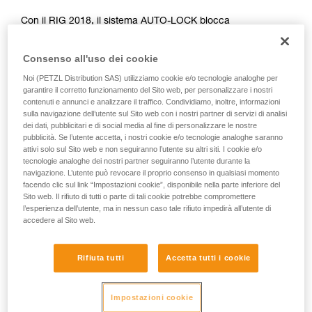
Forniamo esempi di tecniche relative alla vostra
Con il RIG 2018, il sistema AUTO-LOCK blocca
attività. Ne possono esistere altre che non
automaticamente il carico e riporta la maniglia in posizione
vengono qui descritte.
d’arresto, consentendo di lasciare la corda se necessario.
Consenso all'uso dei cookie
Noi (PETZL Distribution SAS) utilizziamo cookie e/o tecnologie analoghe per
CON IL RIG < 2018
garantire il corretto funzionamento del Sito web, per personalizzare i nostri
contenuti e annunci e analizzare il traffico. Condividiamo, inoltre, informazioni
sulla navigazione dell’utente sul Sito web con i nostri partner di servizi di analisi
Con il RIG < 2018, la maniglia è in posizione b
dei dati, pubblicitari e di social media al fine di personalizzare le nostre
(assicurazione) durante il sollevamento, deve essere
pubblicità. Se l’utente accetta, i nostri cookie e/o tecnologie analoghe saranno
posizionata manualmente in posizione c (posizionamento sul
attivi solo sul Sito web e non seguiranno l’utente su altri siti. I cookie e/o
lavoro) prima di lasciare la corda.
tecnologie analoghe dei nostri partner seguiranno l’utente durante la
navigazione. L’utente può revocare il proprio consenso in qualsiasi momento
facendo clic sul link “Impostazioni cookie”, disponibile nella parte inferiore del
Sito web. Il rifiuto di tutti o parte di tali cookie potrebbe compromettere
l’esperienza dell’utente, ma in nessun caso tale rifiuto impedirà all’utente di
accedere al Sito web.
Rifiuta tutti
Accetta tutti i cookie
Impostazioni cookie