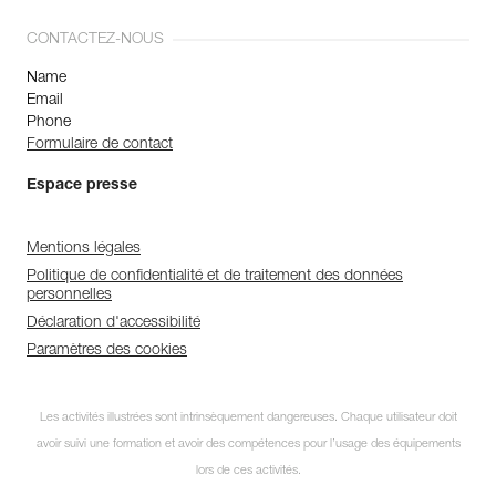
CONTACTEZ-NOUS
Name
Email
Phone
Formulaire de contact
Espace presse
Mentions légales
Politique de confidentialité et de traitement des données
personnelles
Déclaration d'accessibilité
Paramètres des cookies
Les activités illustrées sont intrinsèquement dangereuses. Chaque utilisateur doit
avoir suivi une formation et avoir des compétences pour l’usage des équipements
lors de ces activités.