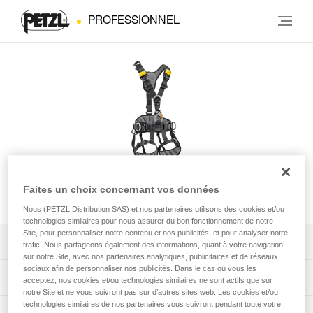
PROFESSIONNEL
Faites un choix concernant vos données
AVAO® version internationale
Nous (PETZL Distribution SAS) et nos partenaires utilisons des cookies et/ou
technologies similaires pour nous assurer du bon fonctionnement de notre
Site, pour personnaliser notre contenu et nos publicités, et pour analyser notre
Télécharger la notice technique (PDF)
trafic. Nous partageons également des informations, quant à votre navigation
sur notre Site, avec nos partenaires analytiques, publicitaires et de réseaux
sociaux afin de personnaliser nos publicités. Dans le cas où vous les
Technical Notice
App pour contrôler et suivre vos EPI
acceptez, nos cookies et/ou technologies similaires ne sont actifs que sur
notre Site et ne vous suivront pas sur d’autres sites web. Les cookies et/ou
technologies similaires de nos partenaires vous suivront pendant toute votre
découvrez ePPEcentre
Procédure de vérification EPI