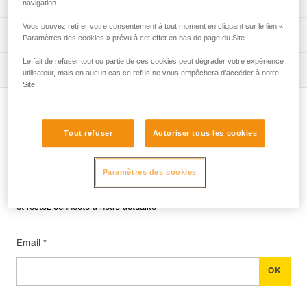
navigation.
Vous pouvez retirer votre consentement à tout moment en cliquant sur le lien «
verif-EPI-harnais-PRO-procedure-FR
Fiche de suivi EPI
Paramètres des cookies » prévu à cet effet en bas de page du Site.
Le fait de refuser tout ou partie de ces cookies peut dégrader votre expérience
verif-EPI-harnais-PRO-suivi-FR
Conseils pour l'entretien de vos équipements
utilisateur, mais en aucun cas ce refus ne vous empêchera d’accéder à notre
Site.
entretien-harnais-FR
Voir la page produit
Tout refuser
Autoriser tous les cookies
Paramètres des cookies
Abonnez-vous à la newsletter
et restez connecté à notre actualité
Email *