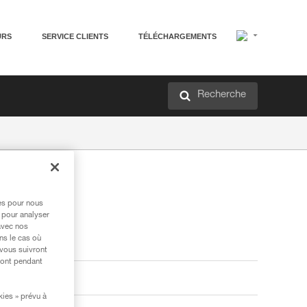
URS
SERVICE CLIENTS
TÉLÉCHARGEMENTS
Recherche
res pour nous
 pour analyser
avec nos
ns le cas où
 vous suivront
ront pendant
kies » prévu à