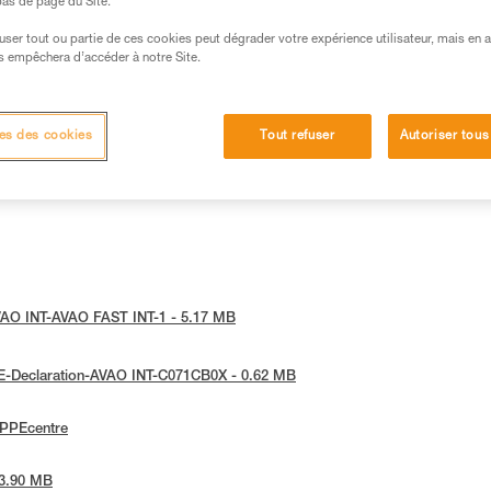
 bas de page du Site.
efuser tout ou partie de ces cookies peut dégrader votre expérience utilisateur, mais en 
s empêchera d’accéder à notre Site.
es des cookies
Tout refuser
Autoriser tous
-AVAO INT-AVAO FAST INT-1 - 5.17 MB
 UE-Declaration-AVAO INT-C071CB0X - 0.62 MB
ePPEcentre
 3.90 MB