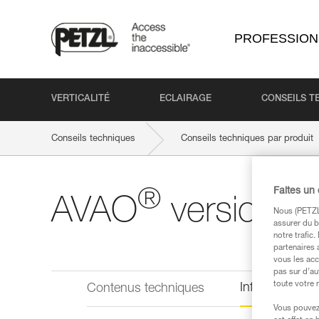
PROFESSION
VERTICALITÉ
ECLAIRAGE
CONSEILS T
Conseils techniques
Conseils techniques par produit
Faites un
®
AVAO
version in
Nous (PETZL 
assurer du b
notre trafic
partenaires 
vous les acc
pas sur d’au
toute votre 
Informations 
Contenus techniques
Vous pouvez 