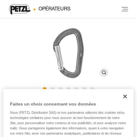
OPÉRATEURS
DJINN
Faites un choix concernant vos données
Nous (PETZL Distribution SAS) et nos partenaires utilisons des cookies et/ou
technologies similaires pour nous assurer du bon fonctionnement de notre
Mousqueton sans verrouillage robuste
Site, pour personnaliser notre contenu et nos publicités, et pour analyser notre
trafic. Nous partageons également des informations, quant à votre navigation
Robuste, le mousqueton DJINN est adapté à l'escalade en
sur notre Site, avec nos partenaires analytiques, publicitaires et de réseaux