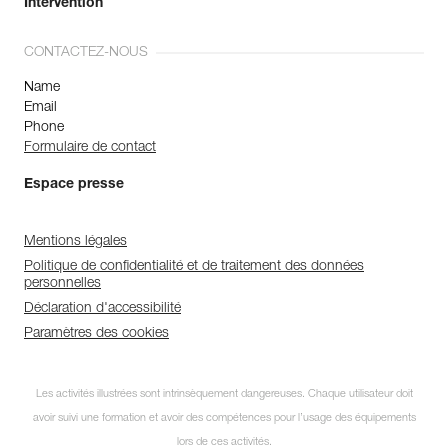
Intervention
CONTACTEZ-NOUS
Name
Email
Phone
Formulaire de contact
Espace presse
Mentions légales
Politique de confidentialité et de traitement des données
personnelles
Déclaration d'accessibilité
Paramètres des cookies
Les activités illustrées sont intrinsèquement dangereuses. Chaque utilisateur doit
avoir suivi une formation et avoir des compétences pour l’usage des équipements
lors de ces activités.