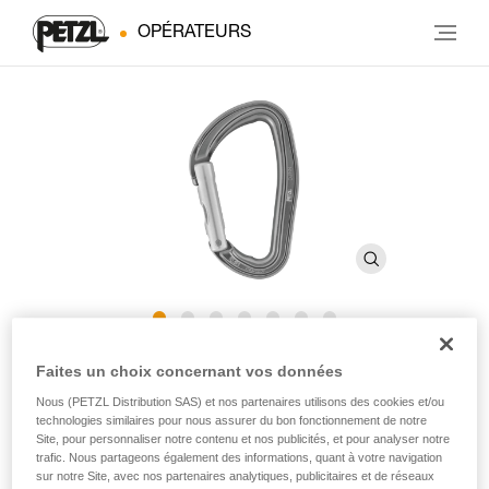
OPÉRATEURS
DJINN
Faites un choix concernant vos données
Nous (PETZL Distribution SAS) et nos partenaires utilisons des cookies et/ou
technologies similaires pour nous assurer du bon fonctionnement de notre
Mousqueton sans verrouillage robuste
Site, pour personnaliser notre contenu et nos publicités, et pour analyser notre
trafic. Nous partageons également des informations, quant à votre navigation
Robuste, le mousqueton DJINN est adapté à l'escalade en
sur notre Site, avec nos partenaires analytiques, publicitaires et de réseaux