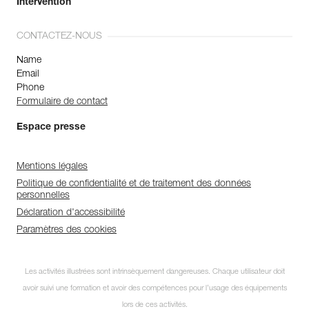
Intervention
CONTACTEZ-NOUS
Name
Email
Phone
Formulaire de contact
Espace presse
Mentions légales
Politique de confidentialité et de traitement des données
personnelles
Déclaration d'accessibilité
Paramètres des cookies
Les activités illustrées sont intrinsèquement dangereuses. Chaque utilisateur doit
avoir suivi une formation et avoir des compétences pour l’usage des équipements
lors de ces activités.