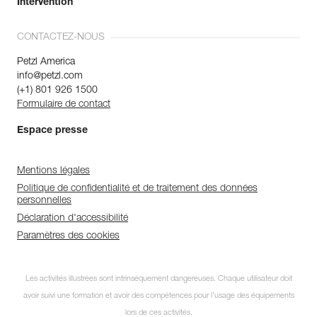
Intervention
CONTACTEZ-NOUS
Petzl America
info@petzl.com
(+1) 801 926 1500
Formulaire de contact
Espace presse
Mentions légales
Politique de confidentialité et de traitement des données
personnelles
Déclaration d'accessibilité
Paramètres des cookies
Les activités illustrées sont intrinsèquement dangereuses. Chaque utilisateur doit
avoir suivi une formation et avoir des compétences pour l’usage des équipements
lors de ces activités.