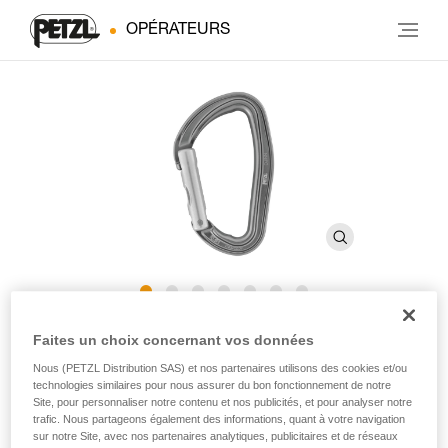
OPÉRATEURS
DJINN
Faites un choix concernant vos données
Nous (PETZL Distribution SAS) et nos partenaires utilisons des cookies et/ou
technologies similaires pour nous assurer du bon fonctionnement de notre
Mousqueton sans verrouillage robuste
Site, pour personnaliser notre contenu et nos publicités, et pour analyser notre
trafic. Nous partageons également des informations, quant à votre navigation
Robuste, le mousqueton DJINN est adapté à l'escalade en
sur notre Site, avec nos partenaires analytiques, publicitaires et de réseaux