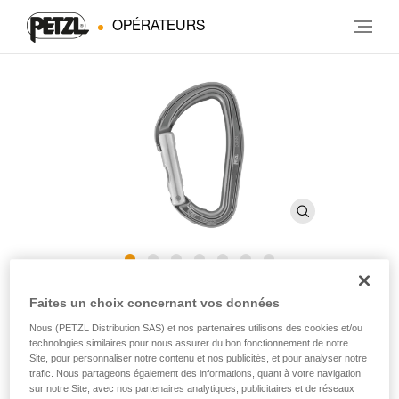
OPÉRATEURS
DJINN
Faites un choix concernant vos données
Nous (PETZL Distribution SAS) et nos partenaires utilisons des cookies et/ou
technologies similaires pour nous assurer du bon fonctionnement de notre
Mousqueton sans verrouillage robuste
Site, pour personnaliser notre contenu et nos publicités, et pour analyser notre
trafic. Nous partageons également des informations, quant à votre navigation
Robuste, le mousqueton DJINN est adapté à l'escalade en
sur notre Site, avec nos partenaires analytiques, publicitaires et de réseaux