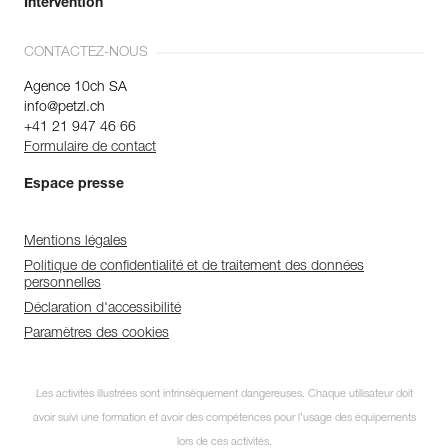
Intervention
CONTACTEZ-NOUS
Agence 10ch SA
info@petzl.ch
+41 21 947 46 66
Formulaire de contact
Espace presse
Mentions légales
Politique de confidentialité et de traitement des données
personnelles
Déclaration d'accessibilité
Paramètres des cookies
Les activités illustrées sont intrinsèquement dangereuses. Chaque utilisateur doit
avoir suivi une formation et avoir des compétences pour l’usage des équipements
lors de ces activités.