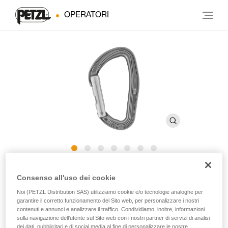
OPERATORI
DJINN
Consenso all'uso dei cookie
Noi (PETZL Distribution SAS) utilizziamo cookie e/o tecnologie analoghe per
Moschettone robusto senza sistema di bloccaggio
garantire il corretto funzionamento del Sito web, per personalizzare i nostri
contenuti e annunci e analizzare il traffico. Condividiamo, inoltre, informazioni
sulla navigazione dell’utente sul Sito web con i nostri partner di servizi di analisi
Robusto, il moschettone DJINN è adatto per l’arrampicata in
dei dati, pubblicitari e di social media al fine di personalizzare le nostre