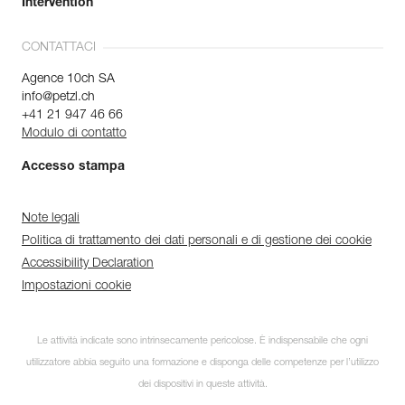
Intervention
CONTATTACI
Agence 10ch SA
info@petzl.ch
+41 21 947 46 66
Modulo di contatto
Accesso stampa
Note legali
Politica di trattamento dei dati personali e di gestione dei cookie
Accessibility Declaration
Impostazioni cookie
Le attività indicate sono intrinsecamente pericolose. È indispensabile che ogni
utilizzatore abbia seguito una formazione e disponga delle competenze per l’utilizzo
dei dispositivi in queste attività.