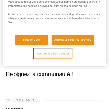
Vous pouvez retirer votre consentement à tout moment en cliquant sur le lien «
Paramètres des cookies » prévu à cet effet en bas de page du Site.
Le fait de refuser tout ou partie de ces cookies peut dégrader votre expérience
Abonnez-vous à la newsletter
utilisateur, mais en aucun cas ce refus ne vous empêchera d’accéder à notre
Site.
et restez connecté à notre actualité
Email *
Tout refuser
Autoriser tous les cookies
Paramètres des cookies
Rejoignez la communauté !
QUI SOMMES-NOUS ?