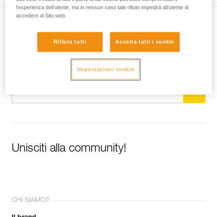
l’esperienza dell’utente, ma in nessun caso tale rifiuto impedirà all’utente di
accedere al Sito web.
Iscriviti alla newsletter
Rifiuta tutti
Accetta tutti i cookie
e rimani connesso alle nostre novità
Impostazioni cookie
E-mail *
Unisciti alla community!
CHI SIAMO?