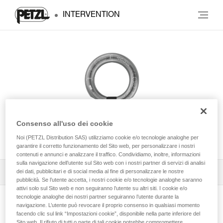
INTERVENTION
Consenso all'uso dei cookie
RING OPEN
Noi (PETZL Distribution SAS) utilizziamo cookie e/o tecnologie analoghe per
garantire il corretto funzionamento del Sito web, per personalizzare i nostri
contenuti e annunci e analizzare il traffico. Condividiamo, inoltre, informazioni
sulla navigazione dell’utente sul Sito web con i nostri partner di servizi di analisi
Scarica la scheda tecnica (PDF)
dei dati, pubblicitari e di social media al fine di personalizzare le nostre
pubblicità. Se l’utente accetta, i nostri cookie e/o tecnologie analoghe saranno
attivi solo sul Sito web e non seguiranno l’utente su altri siti. I cookie e/o
Technical Notice
tecnologie analoghe dei nostri partner seguiranno l’utente durante la
navigazione. L’utente può revocare il proprio consenso in qualsiasi momento
Guarda la pagina prodotto
facendo clic sul link “Impostazioni cookie”, disponibile nella parte inferiore del
Sito web. Il rifiuto di tutti o parte di tali cookie potrebbe compromettere