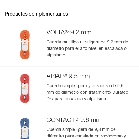
Pack : 1
- Lona inducida resistente a la abrasión.
- Posibilidad de fijarla en altura para proteger del sol o de
la lluvia.
Productos complementarios
®
VOLTA
9.2 mm
Cuerda multitipo ultraligera de 9,2 mm de
diámetro para el alto nivel en escalada o
alpinismo
®
ARIAL
9.5 mm
Cuerda simple ligera y duradera de 9,5
mm de diámetro con tratamiento Duratec
Dry para escalada y alpinismo
®
CONTACT
9.8 mm
Cuerda simple ligera de 9,8 mm de
diámetro para escalada en rocódromo y