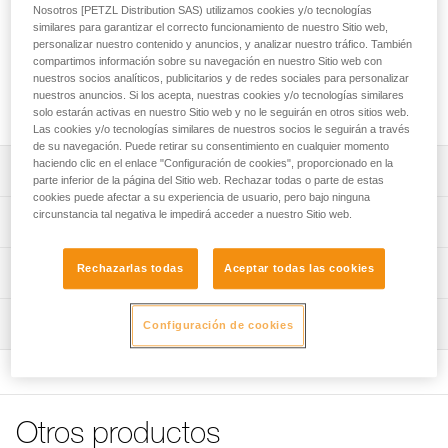
disponer de un espacio limpio de 140 x 140 cm y proteger la
Nosotros [PETZL Distribution SAS) utilizamos cookies y/o tecnologías
cuerda del polvo y la suciedad. Está equipada con cuatro
similares para garantizar el correcto funcionamiento de nuestro Sitio web,
asas que facilitan el transporte y un código de color que
personalizar nuestro contenido y anuncios, y analizar nuestro tráfico. También
compartimos información sobre su navegación en nuestro Sitio web con
permite identificar rápidamente las puntas de la cuerda. Su
nuestros socios analíticos, publicitarios y de redes sociales para personalizar
construcción de lona inducida le asegura una gran
nuestros anuncios. Si los acepta, nuestras cookies y/o tecnologías similares
durabilidad.
solo estarán activas en nuestro Sitio web y no le seguirán en otros sitios web.
Las cookies y/o tecnologías similares de nuestros socios le seguirán a través
de su navegación. Puede retirar su consentimiento en cualquier momento
haciendo clic en el enlace "Configuración de cookies", proporcionado en la
Descripción
parte inferior de la página del Sitio web. Rechazar todas o parte de estas
cookies puede afectar a su experiencia de usuario, pero bajo ninguna
Lona para cuerda muy grande:
circunstancia tal negativa le impedirá acceder a nuestro Sitio web.
Características técnicas
- Permite disponer de un espacio limpio para la cuerda de
140 x 140 cm.
Medidas: 140 x 140 cm
Rechazarlas todas
Aceptar todas las cookies
Información técnica
- Protege la cuerda del polvo y de la suciedad.
Peso: 280 g
- Adecuada también para cuerdas largas.
FAQ
- Se guarda rápido sin tener que enrollar la cuerda.
Materiales: poliéster
Inspección
Configuración de cookies
FAQ
Facilidad de utilización:
Características por referencia
- Cuatro asas para facilitar el transporte.
Ver todo el contenido técnico
- Código de color para identificar las puntas de la cuerda.
Referencia : S012AA00
- Delimitación visual rápida, gracias al contorno naranja.
Colores : negro
Otros productos
Garantía : 3 Años
Duradera y polivalente: