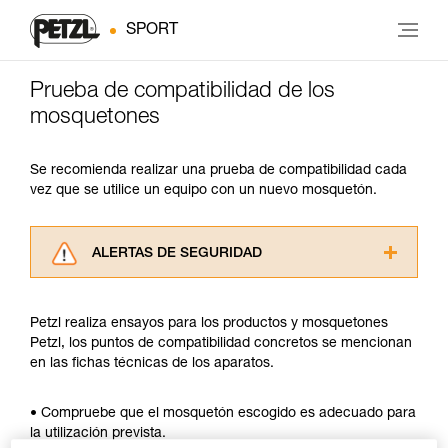
SPORT
Prueba de compatibilidad de los
mosquetones
Se recomienda realizar una prueba de compatibilidad cada
vez que se utilice un equipo con un nuevo mosquetón.
ALERTAS DE SEGURIDAD
Lea atentamente las fichas técnicas de los
productos utilizados en este consejo antes de
Petzl realiza ensayos para los productos y mosquetones
consultarlo. Usted debe comprender la
Petzl, los puntos de compatibilidad concretos se mencionan
información de la ficha técnica para poder
en las fichas técnicas de los aparatos.
comprender este complemento informativo.
Dominar estas técnicas requiere una formación
y un entrenamiento específico. Confirme a
• Compruebe que el mosquetón escogido es adecuado para
través de un profesional su capacidad para
la utilización prevista.