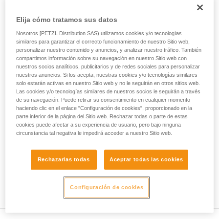
ejecutar estas técnicas, solo y con total
seguridad, antes de ejecutarlas de forma
• Compruebe que la sección del mosquetón es la adecuada.
Elija cómo tratamos sus datos
autónoma.
Damos ejemplos de técnicas relacionadas con
• Compruebe que el mosquetón no se bloquea en el orificio
Nosotros [PETZL Distribution SAS) utilizamos cookies y/o tecnologías
su actividad. Pueden existir otras que no
de conexión del aparato.
similares para garantizar el correcto funcionamiento de nuestro Sitio web,
describimos aquí.
personalizar nuestro contenido y anuncios, y analizar nuestro tráfico. También
compartimos información sobre su navegación en nuestro Sitio web con
• Valore la posibilidad de que el mosquetón se coloque en
nuestros socios analíticos, publicitarios y de redes sociales para personalizar
una mala posición y la estabilidad de esta mala posición.
nuestros anuncios. Si los acepta, nuestras cookies y/o tecnologías similares
solo estarán activas en nuestro Sitio web y no le seguirán en otros sitios web.
• Compruebe los riesgos de interferencia entre los
Las cookies y/o tecnologías similares de nuestros socios le seguirán a través
de su navegación. Puede retirar su consentimiento en cualquier momento
elementos del sistema y el casquillo del mosquetón.
haciendo clic en el enlace "Configuración de cookies", proporcionado en la
parte inferior de la página del Sitio web. Rechazar todas o parte de estas
Observación
cookies puede afectar a su experiencia de usuario, pero bajo ninguna
circunstancia tal negativa le impedirá acceder a nuestro Sitio web.
Para los aparatos provistos de una pieza flexible de sujeción
del mosquetón (ZIGZAG, PIRANA...), repita la prueba de
Rechazarlas todas
Aceptar todas las cookies
compatibilidad cuando cambie el mosquetón. En efecto, la
pieza flexible puede haber sido deformada por el primer
mosquetón y ya no sujetar correctamente al segundo.
Configuración de cookies