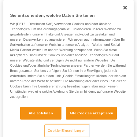
den vorgesehenen Einsatz geeignet ist.
Training voraus. Prüfen Sie zusammen mit
einem Profi, ob Sie in der Lage sind, den
• Vergewissern Sie sich, dass der Querschnitt des
Sie entscheiden, welche Daten Sie teilen
Vorgang alleine sicher zu wiederholen, bevor
Karabiners geeignet ist.
Sie ihn eigenständig durchführen.
Wir (PETZL Distribution SAS) verwenden Cookies und/oder ähnliche
Technologien, um das ordnungsgemäße Funktionieren unserer Website zu
Wir geben Beispiele für die mit Ihrer Aktivität
• Vergewissern Sie sich, dass der Karabiner nicht in der
gewährleisten, unsere Inhalte und Anzeigen individuell zu gestalten und
verbundenen Techniken. Möglicherweise gibt es
Verbindungsöse des Geräts blockiert wird.
unseren Datenverkehr zu analysieren. Wir geben auch Informationen über Ihr
noch andere Techniken, die hier nicht
Surfverhalten auf unserer Website an unsere Analyse-, Werbe- und Social-
beschrieben werden.
• Prüfen Sie die Möglichkeit, dass sich der Karabiner falsch
Media-Partner weiter, um unsere Werbung anzupassen. Wenn Sie diese
positioniert und in dieser Position bleibt.
akzeptieren, sind unsere Cookies und/oder ähnliche Technologien nur auf
unserer Website aktiv und verfolgen Sie nicht auf andere Websites. Die
Cookies und/oder ähnliche Technologien unserer Partner werden Sie während
• Vergewissern Sie sich, dass sich die Elemente des
Ihres gesamten Surfens verfolgen. Sie können Ihre Einwilligung jederzeit
Systems und die Hülse des Karabiners nicht gegenseitig
widerrufen, indem Sie auf den Link „Cookie-Einstellungen“ klicken, der sich am
behindern.
unteren Rand der Website befindet. Die Ablehnung aller oder eines Teils dieser
Cookies kann Ihre Benutzererfahrung beeinträchtigen, aber unter keinen
Umständen wird eine solche Ablehnung Sie daran hindern, auf unsere Website
Hinweis
zuzugreifen.
Machen Sie bei Geräten mit einem flexiblen Ring, der den
Karabiner in der richtigen Position hält (ZIGZAG, PIRANA
Alle ablehnen
Alle Cookies akzeptieren
usw.), einen Kompatibilitätstest, wenn Sie den Karabiner
wechseln. Es kann sein, dass der flexible Ring durch den
Cookie-Einstellungen
ersten Karabiner verformt wurde und den zweiten dann nicht