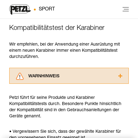
SPORT
Kompatibilitätstest der Karabiner
Wir empfehlen, bei der Anwendung einer Ausrüstung mit
einem neuen Karabiner immer einen Kompatibilitätstest
durchzuführen.
WARNHINWEIS
Lesen Sie die Gebrauchsanweisungen der
Produkte, um die es in diesem Tech Tipp geht,
Petzl führt für seine Produkte und Karabiner
aufmerksam durch, bevor Sie diesen zu Rate
Kompatibilitätstests durch. Besondere Punkte hinsichtlich
ziehen. Um diese Zusatzinformationen
der Kompatibilität sind in den Gebrauchsanleitungen der
verstehen zu können, müssen Sie zuerst die in
Geräte genannt.
der Gebrauchsanweisung enthaltenen
Informationen richtig verstanden haben.
Die Beherrschung dieser Techniken setzt eine
• Vergewissern Sie sich, dass der gewählte Karabiner für
entsprechende Ausbildung und ein spezielles