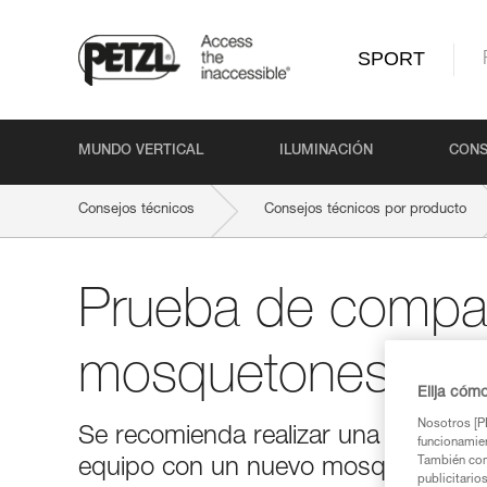
SPORT
MUNDO VERTICAL
ILUMINACIÓN
CONS
Consejos técnicos
Consejos técnicos por producto
Prueba de compati
mosquetones
Elija cóm
Nosotros [PE
Se recomienda realizar una prueba d
funcionamien
También com
equipo con un nuevo mosquetón.
publicitario