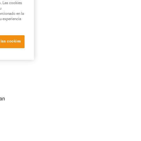
b. Las cookies
u
orcionado en la
su experiencia
 las cookies
nan