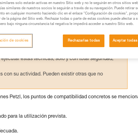
similares solo estarán activas en nuestro Sitio web y no le seguirán en otros sitios we
ías similares de nuestros socios le seguirán a través de su navegación. Puede retirar s
nto en cualquier momento haciendo clic en el enlace "Configuración de cookies", prop
or de la página del Sitio web. Rechazar todas o parte de estas cookies puede afectar a 
pero bajo ninguna circunstancia tal negativa le impedirá acceder a nuestro Sitio web.
os productos utilizados en este consejo antes de
ormación de la ficha técnica para poder comprender
ación de cookies
Rechazarlas todas
Aceptar todas
mación y un entrenamiento específico. Confirme a
ejecutar estas técnicas, solo y con total seguridad,
con su actividad. Pueden existir otras que no
ones Petzl, los puntos de compatibilidad concretos se mencio
para la utilización prevista.
decuada.