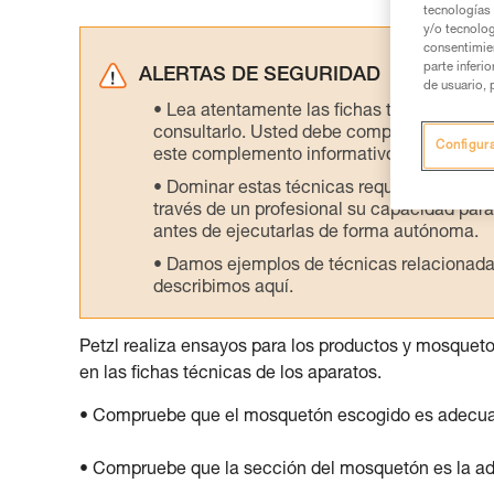
tecnologías 
y/o tecnolog
consentimie
parte inferi
ALERTAS DE SEGURIDAD
de usuario, 
Lea atentamente las fichas técnicas de l
consultarlo. Usted debe comprender la inf
Configur
este complemento informativo.
Dominar estas técnicas requiere una for
través de un profesional su capacidad para 
antes de ejecutarlas de forma autónoma.
Damos ejemplos de técnicas relacionadas 
describimos aquí.
Petzl realiza ensayos para los productos y mosquet
en las fichas técnicas de los aparatos.
• Compruebe que el mosquetón escogido es adecuado 
• Compruebe que la sección del mosquetón es la a