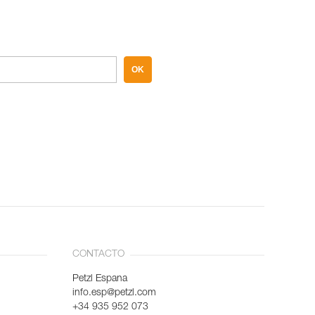
OK
CONTACTO
Petzl Espana
info.esp@petzl.com
+34 935 952 073