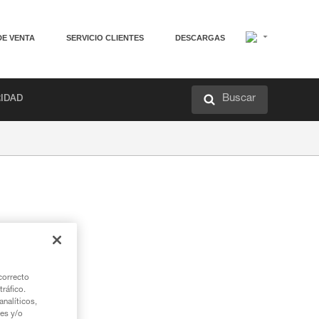
DE VENTA
SERVICIO CLIENTES
DESCARGAS
Buscar
RIDAD
correcto
tráfico.
nalíticos,
ies y/o