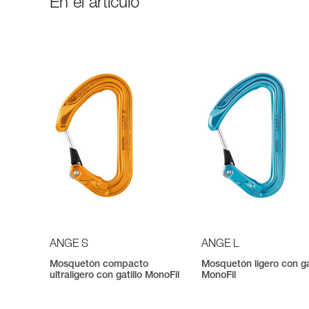
En el artículo
ANGE S
ANGE L
Mosquetón compacto
Mosquetón ligero con ga
ultraligero con gatillo MonoFil
MonoFil