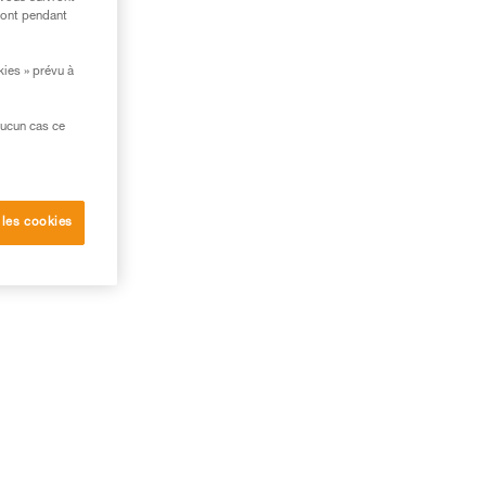
ront pendant
kies » prévu à
aucun cas ce
 les cookies