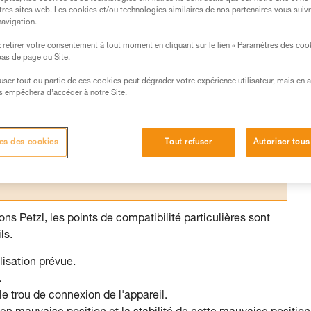
tres sites web. Les cookies et/ou technologies similaires de nos partenaires vous suiv
navigation.
retirer votre consentement à tout moment en cliquant sur le lien « Paramètres des coo
 bas de page du Site.
s des produits utilisés dans ce conseil avant de le
efuser tout ou partie de ces cookies peut dégrader votre expérience utilisateur, mais en 
formations de la notice technique pour pouvoir
s empêchera d’accéder à notre Site.
.
ormation et un entraînement spécifique. Validez avec
 manipulation, seul, en toute sécurité, avant de la
es des cookies
Tout refuser
Autoriser tous
iées à votre activité. Il peut en exister d’autres que
ns Petzl, les points de compatibilité particulières sont
ls.
lisation prévue.
.
e trou de connexion de l'appareil.