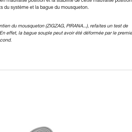
en mauvaise position et la stabilité de cette mauvaise position
ents du système et la bague du mousqueton.
tien du mousqueton (ZIGZAG, PIRANA...), refaites un test de
n effet, la bague souple peut avoir été déformée par le premie
econd.