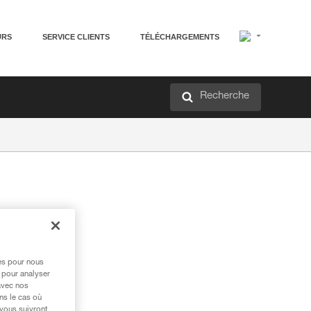
URS
SERVICE CLIENTS
TÉLÉCHARGEMENTS
Recherche
res pour nous
 pour analyser
avec nos
ns le cas où
 vous suivront