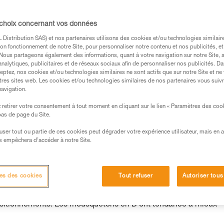
 choix concernant vos données
Distribution SAS) et nos partenaires utilisons des cookies et/ou technologies similai
on fonctionnement de notre Site, pour personnaliser notre contenu et nos publicités, et
. Nous partageons également des informations, quant à votre navigation sur notre Site, 
analytiques, publicitaires et de réseaux sociaux afin de personnaliser nos publicités. Da
eptez, nos cookies et/ou technologies similaires ne sont actifs que sur notre Site et ne
tres sites web. Les cookies et/ou technologies similaires de nos partenaires vous suiv
navigation.
retirer votre consentement à tout moment en cliquant sur le lien « Paramètres des coo
 bas de page du Site.
efuser tout ou partie de ces cookies peut dégrader votre expérience utilisateur, mais en 
s empêchera d’accéder à notre Site.
,
es des cookies
Tout refuser
Autoriser tous
squeton lui-même : par exemple les mousquetons en poire tourn
positionnements. Les mousquetons en D ont tendance à mieux