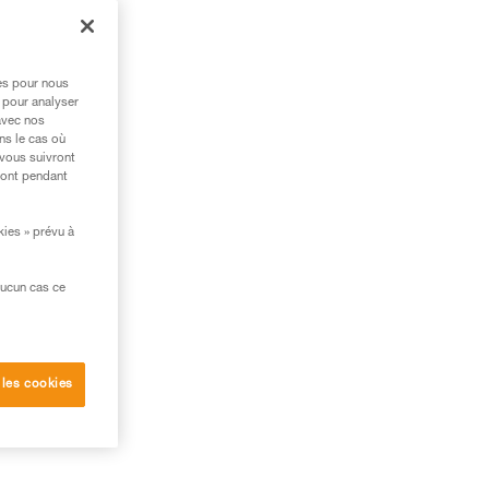
res pour nous
 pour analyser
avec nos
ns le cas où
 vous suivront
ront pendant
kies » prévu à
aucun cas ce
 les cookies
ent