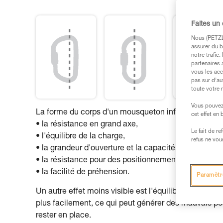
Faites un
Nous (PETZL 
assurer du b
notre trafic
partenaires 
vous les acc
pas sur d’au
toute votre 
Vous pouvez 
La forme du corps d'un mousqueton influe sur :
cet effet en
• la résistance en grand axe,
Le fait de r
• l'équilibre de la charge,
refus ne vou
• la grandeur d'ouverture et la capacité,
• la résistance pour des positionnements particuliers
• la facilité de préhension.
Paramètr
Un autre effet moins visible est l'équilibre du mou
plus facilement, ce qui peut générer des mauvais 
rester en place.