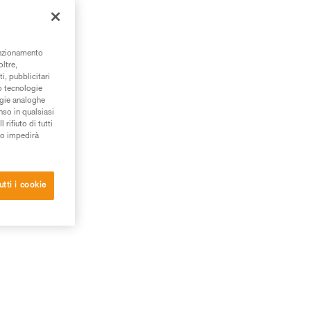
unzionamento
oltre,
i, pubblicitari
/o tecnologie
ogie analoghe
nso in qualsiasi
rifiuto di tutti
to impedirà
utti i cookie