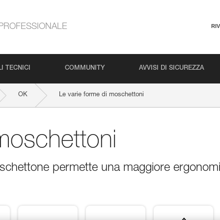
PROFESSIONALE
RI
I TECNICI
COMMUNITY
AVVISI DI SICUREZZA
OK
Le varie forme di moschettoni
 moschettoni
oschettone permette una maggiore ergonom