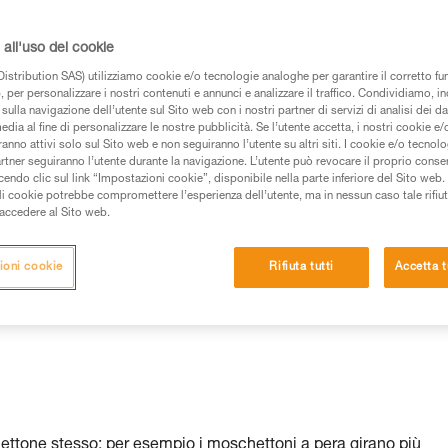
all'uso dei cookie
istribution SAS) utilizziamo cookie e/o tecnologie analoghe per garantire il corretto f
 per personalizzare i nostri contenuti e annunci e analizzare il traffico. Condividiamo, in
sulla navigazione dell’utente sul Sito web con i nostri partner di servizi di analisi dei dat
edia al fine di personalizzare le nostre pubblicità. Se l’utente accetta, i nostri cookie e
anno attivi solo sul Sito web e non seguiranno l’utente su altri siti. I cookie e/o tecnol
artner seguiranno l’utente durante la navigazione. L’utente può revocare il proprio conse
do clic sul link “Impostazioni cookie”, disponibile nella parte inferiore del Sito web. Il 
ali cookie potrebbe compromettere l’esperienza dell’utente, ma in nessun caso tale rifiu
i accedere al Sito web.
ioni cookie
Rifiuta tutti
Accetta t
chettone stesso: per esempio i moschettoni a pera girano più