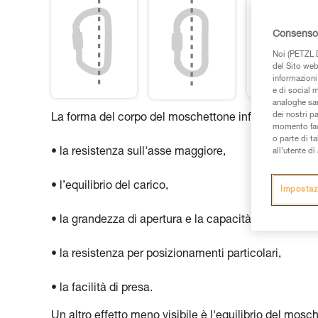
Consenso 
Noi (PETZL D
del Sito web,
informazioni 
e di social m
analoghe sar
dei nostri p
La forma del corpo del moschettone influisce su:
momento facen
o parte di t
• la resistenza sull'asse maggiore,
all’utente d
• l’equilibrio del carico,
Impostaz
• la grandezza di apertura e la capacità,
• la resistenza per posizionamenti particolari,
• la facilità di presa.
Un altro effetto meno visibile è l'equilibrio del mos