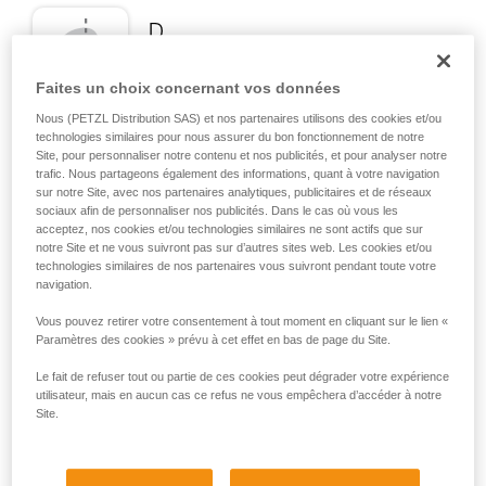
D
Positionnement de la charge dans l'axe de
Faites un choix concernant vos données
résistance maximale, au plus près du côté
Nous (PETZL Distribution SAS) et nos partenaires utilisons des cookies et/ou
fermé du corps. Adapté aux charges
technologies similaires pour nous assurer du bon fonctionnement de notre
simples (connexion d'appareils, connexion
Site, pour personnaliser notre contenu et nos publicités, et pour analyser notre
à l'ancrage...).
trafic. Nous partageons également des informations, quant à votre navigation
sur notre Site, avec nos partenaires analytiques, publicitaires et de réseaux
sociaux afin de personnaliser nos publicités. Dans le cas où vous les
acceptez, nos cookies et/ou technologies similaires ne sont actifs que sur
notre Site et ne vous suivront pas sur d’autres sites web. Les cookies et/ou
technologies similaires de nos partenaires vous suivront pendant toute votre
navigation.
Vous pouvez retirer votre consentement à tout moment en cliquant sur le lien «
Paramètres des cookies » prévu à cet effet en bas de page du Site.
Le fait de refuser tout ou partie de ces cookies peut dégrader votre expérience
utilisateur, mais en aucun cas ce refus ne vous empêchera d’accéder à notre
Site.