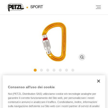
SPORT
Sm’D
Consenso all'uso dei cookie
Noi (PETZL Distribution SAS) utilizziamo cookie e/o tecnologie analoghe per
Moschettone con ghiera di bloccaggio, compatto e
garantire il corretto funzionamento del Sito web, per personalizzare i nostri
leggero, forma a D, molto polivalente
contenuti e annunci e analizzare il traffico. Condividiamo, inoltre, informazioni
sulla navigazione dell’utente sul Sito web con i nostri partner di servizi di analisi