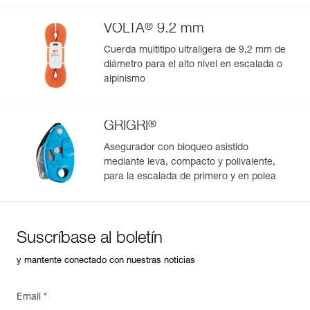
Versión : gatillo curvo
Colores : GREEN
®
VOLTA
9.2 mm
Medidas : 57x94 mm
Peso : 37 g
Cuerda multitipo ultraligera de 9,2 mm de
Resistencia eje mayor : 23 kN
diámetro para el alto nivel en escalada o
Resistencia eje menor : 7 kN
alpinismo
Resistencia gatillo abierto : 8 kN
Abertura : 24 mm
Garantía : 3 Años
®
GRIGRI
Pack : 1
Asegurador con bloqueo asistido
Referencia : M061AB05
mediante leva, compacto y polivalente,
Versión : gatillo curvo
para la escalada de primero y en polea
Colores : RED
Medidas : 57x94 mm
Peso : 37 g
Resistencia eje mayor : 23 kN
Resistencia eje menor : 7 kN
Suscríbase al boletín
Resistencia gatillo abierto : 8 kN
Abertura : 24 mm
y mantente conectado con nuestras noticias
Garantía : 3 Años
Pack : 1
Email *
Referencia : M061AB06