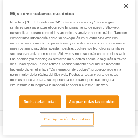
deportiva y el trabajo en vías. El diseño de los gatillos, recto
y curvo, optimiza las manipulaciones. El sistema Keylock
Elija cómo tratamos sus datos
evita que el mosquetón se enganche involuntariamente
durante las fases de mosquetoneo y desmosquetoneo. Su
Nosotros [PETZL Distribution SAS) utilizamos cookies y/o tecnologías
medida estándar no resta ligereza, al contrario, su excelente
similares para garantizar el correcto funcionamiento de nuestro Sitio web,
relación peso/prestaciones te permitirá encadenar las vías
personalizar nuestro contenido y anuncios, y analizar nuestro tráfico. También
compartimos información sobre su navegación en nuestro Sitio web con
en deportiva y aventurarte en vías de varios largos.
nuestros socios analíticos, publicitarios y de redes sociales para personalizar
Disponible en dos versiones: gatillo recto y gatillo curvo. El
nuestros anuncios. Si los acepta, nuestras cookies y/o tecnologías similares
gatillo curvo está disponible en seis colores.
solo estarán activas en nuestro Sitio web y no le seguirán en otros sitios web.
Las cookies y/o tecnologías similares de nuestros socios le seguirán a través
de su navegación. Puede retirar su consentimiento en cualquier momento
haciendo clic en el enlace "Configuración de cookies", proporcionado en la
Descripción
parte inferior de la página del Sitio web. Rechazar todas o parte de estas
cookies puede afectar a su experiencia de usuario, pero bajo ninguna
Ligero y polivalente para la escalada deportiva y el trabajo
circunstancia tal negativa le impedirá acceder a nuestro Sitio web.
Características técnicas
en vías:
- Mosquetón de medida estándar.
Materiales: aluminio
Rechazarlas todas
Aceptar todas las cookies
Información técnica
- Excelente relación peso/prestaciones: solo 37 g.
Certificaciones: CE EN 12275 type B, UIAA
Prensión y mosquetoneo más fáciles:
Ficha técnica
- Mosquetones con sistema Keylock diseñado para evitar
Inspección
Características por referencia
Descargar el pdf technical-notice-climbing-carabiner-
Configuración de cookies
los enganches accidentales en el anillo portamaterial, el
sling-1
Procedimiento de revisión del EPI
Referencia : M061AA00
anclaje o la cuerda.
Declaración de conformidad
Descargar el pdf verif EPI-CONNECTEURS-procedure-ES
Versión : gatillo recto
- Mosquetoneo/desmosquetoneo más fáciles gracias al