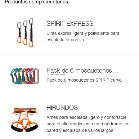
Versión : gatillo curvo
Productos complementarios
Colores : GRAY
Medidas : 57x94 mm
Peso : 37 g
SPIRIT EXPRESS
Resistencia eje mayor : 23 kN
Resistencia eje menor : 7 kN
Cinta exprés ligera y polivalente para
Resistencia gatillo abierto : 8 kN
escalada deportiva
Abertura : 24 mm
Garantía : 3 Años
Pack : 1
Referencia : M061AB03
Pack de 6 mosquetones
Versión : gatillo curvo
SPIRIT
Colores : VIOLET
Pack de 6 mosquetones SPIRIT curvo
Medidas : 57x94 mm
Peso : 37 g
Resistencia eje mayor : 23 kN
Resistencia eje menor : 7 kN
HIRUNDOS
Resistencia gatillo abierto : 8 kN
Abertura : 24 mm
Arnés para escalada ligero y confortable
Garantía : 3 Años
para el alto rendimiento en rocódromo, en
Pack : 1
pared y escalada de varios largos
Referencia : M061AB04