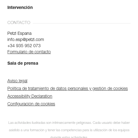
Intervención
CONTACTO
Petzl Espana
info.esp@petzl.com
+34 935 952 073
Formulario de contacto
Sala de prensa
Aviso legal
Política de tratamiento de datos personales y gestión de cookies
Accessibility Declaration
Configuración de cookies
Las actividades ilustradas son intrínsecamente peligrosas. Cada usuario debe haber
asistido a una formación y tener las competencias para la utilización de los equipos
durante estas actividades.