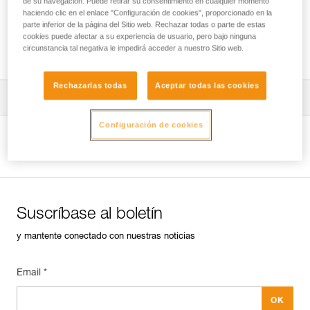
de su navegación. Puede retirar su consentimiento en cualquier momento
haciendo clic en el enlace "Configuración de cookies", proporcionado en la
parte inferior de la página del Sitio web. Rechazar todas o parte de estas
cookies puede afectar a su experiencia de usuario, pero bajo ninguna
Revisión de anclajes en roca, hielo o mixto.
circunstancia tal negativa le impedirá acceder a nuestro Sitio web.
Rechazarlas todas
Aceptar todas las cookies
Descargar ficha técnica (PDF)
Configuración de cookies
Technical Notice
Ver la página del producto
Suscríbase al boletín
y mantente conectado con nuestras noticias
Email *