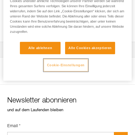
Cookies und/oder ähnliche Technologien unserer Partner werden Sie während
Ihres gesamten Surfens verfolgen. Sie können Ihre Einwilligung jederzeit
widerrufen, indem Sie auf den Link „Cookie-Einstellungen“ klicken, der sich am
unteren Rand der Website befindet. Die Ablehnung aller oder eines Teils dieser
Überprüfung von Sicherungspunkten in Fels,
Cookies kann Ihre Benutzererfahrung beeinträchtigen, aber unter keinen
Eis oder Mixedgelände.
Umständen wird eine solche Ablehnung Sie daran hindern, auf unsere Website
zuzugreifen.
Alle ablehnen
Alle Cookies akzeptieren
Die Gebrauchsanleitung herunterladen
Technical Notice
Cookie-Einstellungen
Produktseite ansehen
Newsletter abonnieren
und auf dem Laufenden bleiben
Email *