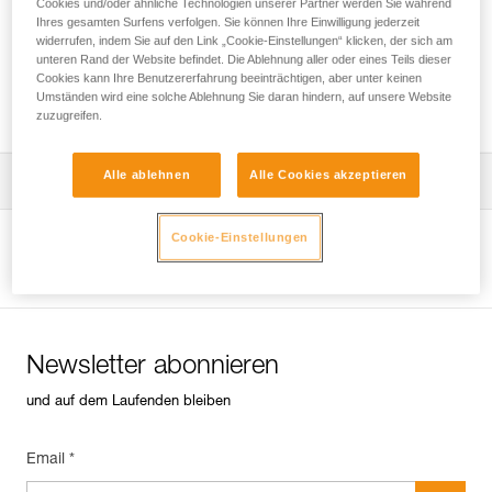
Cookies und/oder ähnliche Technologien unserer Partner werden Sie während
Ihres gesamten Surfens verfolgen. Sie können Ihre Einwilligung jederzeit
widerrufen, indem Sie auf den Link „Cookie-Einstellungen“ klicken, der sich am
unteren Rand der Website befindet. Die Ablehnung aller oder eines Teils dieser
Überprüfung von Sicherungspunkten in Fels,
Cookies kann Ihre Benutzererfahrung beeinträchtigen, aber unter keinen
Eis oder Mixedgelände.
Umständen wird eine solche Ablehnung Sie daran hindern, auf unsere Website
zuzugreifen.
Alle ablehnen
Alle Cookies akzeptieren
Die Gebrauchsanleitung herunterladen
Technical Notice
Cookie-Einstellungen
Produktseite ansehen
Newsletter abonnieren
und auf dem Laufenden bleiben
Email *