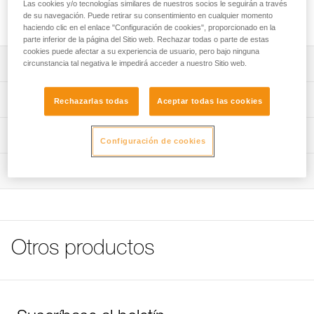
Clavija de acero inoxidable de alta calidad para utilización en
Las cookies y/o tecnologías similares de nuestros socios le seguirán a través
de su navegación. Puede retirar su consentimiento en cualquier momento
exteriores tradicionales.
haciendo clic en el enlace "Configuración de cookies", proporcionado en la
parte inferior de la página del Sitio web. Rechazar todas o parte de estas
cookies puede afectar a su experiencia de usuario, pero bajo ninguna
Descripción
circunstancia tal negativa le impedirá acceder a nuestro Sitio web.
Disponible para plaqueta de 10 o 12 mm de diámetro.
Características técnicas
Rechazarlas todas
Aceptar todas las cookies
Nota: Para las referencias vendidas por lote, no se
Materiales: acero inoxidable 316L
Información técnica
permite la reventa de productos por unidades.
Configuración de cookies
Características por referencia
Ficha técnica
Inspección
Descargar el pdf technical-notice-COEUR-BOLT-STEEL-
Referencia : P36GS 10
STAINLESS-HCR-1
Diámetro : 10 mm
Longitud de perforación : 7 cm
FAQ
Peso : 45 g
FAQ
Garantía : 3 Años
Otros productos
Pack : 1
Ver todo el contenido técnico
Referencia : P36GS 12
Diámetro : 12 mm
Longitud de perforación : 8,5 cm
Peso : 80 g