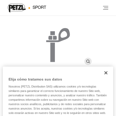
SPORT
Elija cómo tratamos sus datos
BOLT STAINLESS
Nosotros [PETZL Distribution SAS) utilizamos cookies y/o tecnologías
similares para garantizar el correcto funcionamiento de nuestro Sitio web,
personalizar nuestro contenido y anuncios, y analizar nuestro tráfico. También
compartimos información sobre su navegación en nuestro Sitio web con
Clavija de acero inoxidable de alta calidad para
nuestros socios analíticos, publicitarios y de redes sociales para personalizar
utilización en exteriores tradicionales (pack de 20)
nuestros anuncios. Si los acepta, nuestras cookies y/o tecnologías similares
solo estarán activas en nuestro Sitio web y no le seguirán en otros sitios web.