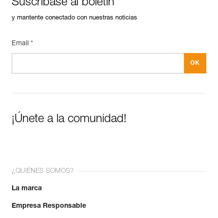
Suscríbase al boletín
Garantía : 3 Años
Pack : 1
y mantente conectado con nuestras noticias
Email *
¡Únete a la comunidad!
¿QUIÉNES SOMOS?
La marca
Empresa Responsable