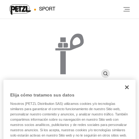
SPORT
Elija cómo tratamos sus datos
BOLT STAINLESS
Nosotros [PETZL Distribution SAS) utilizamos cookies y/o tecnologías
similares para garantizar el correcto funcionamiento de nuestro Sitio web,
personalizar nuestro contenido y anuncios, y analizar nuestro tráfico. También
compartimos información sobre su navegación en nuestro Sitio web con
Clavija de acero inoxidable de alta calidad para
nuestros socios analíticos, publicitarios y de redes sociales para personalizar
utilización en exteriores tradicionales (pack de 20)
nuestros anuncios. Si los acepta, nuestras cookies y/o tecnologías similares
solo estarán activas en nuestro Sitio web y no le seguirán en otros sitios web.