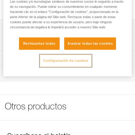
Clavija de acero inoxidable de alta calidad para utilización en
Las cookies y/o tecnologías similares de nuestros socios le seguirán a través
de su navegación. Puede retirar su consentimiento en cualquier momento
exteriores tradicionales.
haciendo clic en el enlace "Configuración de cookies", proporcionado en la
parte inferior de la página del Sitio web. Rechazar todas o parte de estas
cookies puede afectar a su experiencia de usuario, pero bajo ninguna
Descripción
circunstancia tal negativa le impedirá acceder a nuestro Sitio web.
Disponible para plaqueta de 10 o 12 mm de diámetro.
Características técnicas
Rechazarlas todas
Aceptar todas las cookies
Nota: Para las referencias vendidas por lote, no se
Materiales: acero inoxidable 316L
Información técnica
permite la reventa de productos por unidades.
Configuración de cookies
Características por referencia
Ficha técnica
Inspección
Descargar el pdf technical-notice-COEUR-BOLT-STEEL-
Referencia : P36GS 10
STAINLESS-HCR-1
Diámetro : 10 mm
Longitud de perforación : 7 cm
FAQ
Peso : 45 g
FAQ
Garantía : 3 Años
Otros productos
Pack : 1
Ver todo el contenido técnico
Referencia : P36GS 12
Diámetro : 12 mm
Longitud de perforación : 8,5 cm
Peso : 80 g