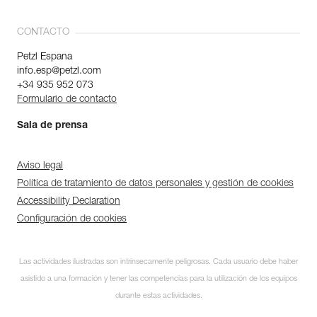
CONTACTO
Petzl Espana
info.esp@petzl.com
+34 935 952 073
Formulario de contacto
Sala de prensa
Aviso legal
Política de tratamiento de datos personales y gestión de cookies
Accessibility Declaration
Configuración de cookies
Las actividades ilustradas son intrínsecamente peligrosas. Cada usuario debe haber
asistido a una formación y tener las competencias para la utilización de los equipos
durante estas actividades.