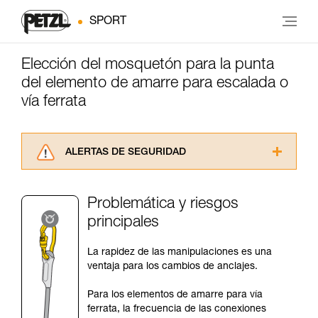
SPORT
Elección del mosquetón para la punta
del elemento de amarre para escalada o
vía ferrata
ALERTAS DE SEGURIDAD
Lea atentamente las fichas técnicas de los
productos utilizados en este consejo antes de
Problemática y riesgos
consultarlo. Usted debe comprender la
principales
información de la ficha técnica para poder
comprender este complemento informativo.
Dominar estas técnicas requiere una formación
La rapidez de las manipulaciones es una
y un entrenamiento específico. Confirme a
ventaja para los cambios de anclajes.
través de un profesional su capacidad para
ejecutar estas técnicas, solo y con total
Para los elementos de amarre para vía
seguridad, antes de ejecutarlas de forma
ferrata, la frecuencia de las conexiones