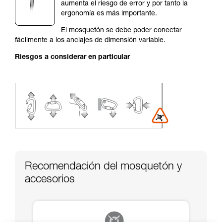
autónoma.
aumenta el riesgo de error y por tanto la
Damos ejemplos de técnicas relacionadas con
ergonomía es más importante.
su actividad. Pueden existir otras que no
El mosquetón se debe poder conectar
describimos aquí.
fácilmente a los anclajes de dimensión variable.
Riesgos a considerar en particular
Recomendación del mosquetón y
accesorios