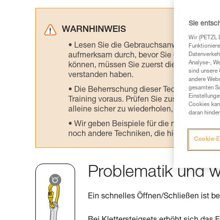
Sie entsc
WARNHINWEIS
Wir (PETZL 
Lesen Sie die Gebrauchsanweisungen der 
Funktioniere
aufmerksam durch, bevor Sie diesen zu Ra
Datenverkehr
Analyse-, W
können, müssen Sie zuerst die in der Gebr
sind unsere 
verstanden haben.
andere Webs
gesamten Sur
Die Beherrschung dieser Techniken setzt
Einstellunge
Training voraus. Prüfen Sie zusammen mit e
Cookies kann
alleine sicher zu wiederholen, bevor Sie ih
daran hinder
Wir geben Beispiele für die mit Ihrer Akt
noch andere Techniken, die hier nicht bes
Cookie-E
Problematik und w
Ein schnelles Öffnen/Schließen ist be