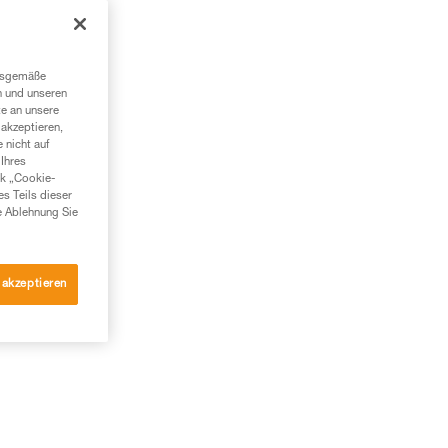
ngsgemäße
n und unseren
te an unsere
akzeptieren,
 nicht auf
Ihres
nk „Cookie-
es Teils dieser
e Ablehnung Sie
 akzeptieren