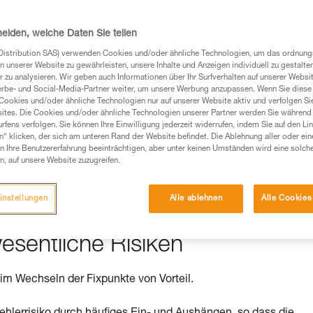
heiden, welche Daten Sie teilen
Distribution SAS) verwenden Cookies und/oder ähnliche Technologien, um das ordnu
Produkte, um die es in diesem Tech Tipp geht,
n unserer Website zu gewährleisten, unsere Inhalte und Anzeigen individuell zu gestalte
te ziehen. Um diese Zusatzinformationen verstehen zu
 zu analysieren. Wir geben auch Informationen über Ihr Surfverhalten auf unserer Websi
erbe- und Social-Media-Partner weiter, um unsere Werbung anzupassen. Wenn Sie diese 
auchsanweisung enthaltenen Informationen richtig
Cookies und/oder ähnliche Technologien nur auf unserer Website aktiv und verfolgen Sie
ites. Die Cookies und/oder ähnliche Technologien unserer Partner werden Sie während 
fens verfolgen. Sie können Ihre Einwilligung jederzeit widerrufen, indem Sie auf den Li
 eine entsprechende Ausbildung und ein spezielles
n“ klicken, der sich am unteren Rand der Website befindet. Die Ablehnung aller oder ein
inem Profi, ob Sie in der Lage sind, den Vorgang
 Ihre Benutzererfahrung beeinträchtigen, aber unter keinen Umständen wird eine solch
n eigenständig durchführen.
n, auf unsere Website zuzugreifen.
ivität verbundenen Techniken. Möglicherweise gibt es
chrieben werden.
instellungen
Alle ablehnen
Alle Cookies
esentliche Risiken
im Wechseln der Fixpunkte von Vorteil.