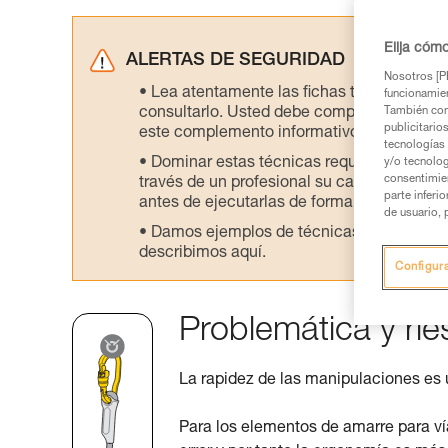
Elija cóm
ALERTAS DE SEGURIDAD
Nosotros [PE
Lea atentamente las fichas técnicas de l
funcionamien
consultarlo. Usted debe comprender la inf
También com
publicitario
este complemento informativo.
tecnologías 
Dominar estas técnicas requiere una for
y/o tecnolog
consentimie
través de un profesional su capacidad para 
parte inferi
antes de ejecutarlas de forma autónoma.
de usuario, 
Damos ejemplos de técnicas relacionadas 
describimos aquí.
Configur
Problemática y rie
La rapidez de las manipulaciones es 
Para los elementos de amarre para vía