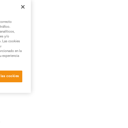
correcto
tráfico.
nalíticos,
ies y/o
b. Las cookies
u
orcionado en la
su experiencia
 las cookies
e