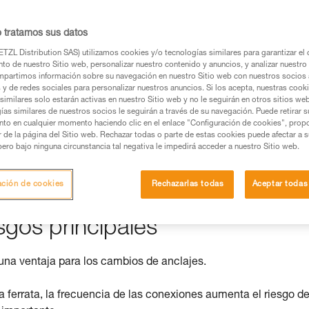
o tratamos sus datos
TZL Distribution SAS) utilizamos cookies y/o tecnologías similares para garantizar el 
os productos utilizados en este consejo antes de
to de nuestro Sitio web, personalizar nuestro contenido y anuncios, y analizar nuestro 
ormación de la ficha técnica para poder comprender
partimos información sobre su navegación en nuestro Sitio web con nuestros socios a
s y de redes sociales para personalizar nuestros anuncios. Si los acepta, nuestras cook
similares solo estarán activas en nuestro Sitio web y no le seguirán en otros sitios we
mación y un entrenamiento específico. Confirme a
ías similares de nuestros socios le seguirán a través de su navegación. Puede retirar s
nto en cualquier momento haciendo clic en el enlace "Configuración de cookies", prop
ejecutar estas técnicas, solo y con total seguridad,
or de la página del Sitio web. Rechazar todas o parte de estas cookies puede afectar a 
pero bajo ninguna circunstancia tal negativa le impedirá acceder a nuestro Sitio web.
con su actividad. Pueden existir otras que no
ación de cookies
Rechazarlas todas
Aceptar todas
sgos principales
una ventaja para los cambios de anclajes.
 ferrata, la frecuencia de las conexiones aumenta el riesgo d