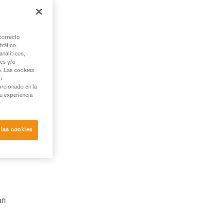
correcto
tráfico.
nalíticos,
ies y/o
b. Las cookies
u
orcionado en la
su experiencia
 las cookies
an