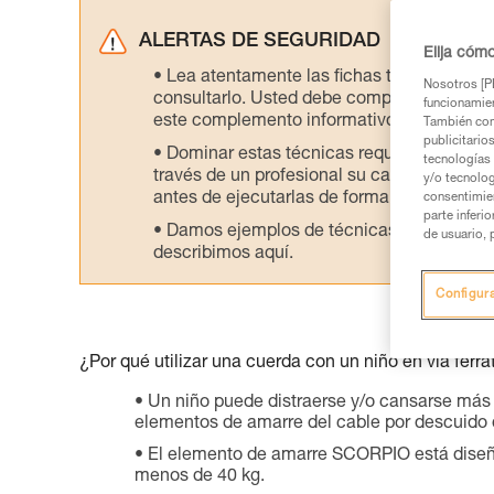
ALERTAS DE SEGURIDAD
Elija cóm
Lea atentamente las fichas técnicas de l
Nosotros [PE
consultarlo. Usted debe comprender la inf
funcionamien
este complemento informativo.
También com
publicitario
Dominar estas técnicas requiere una for
tecnologías 
través de un profesional su capacidad para 
y/o tecnolog
antes de ejecutarlas de forma autónoma.
consentimie
parte inferi
Damos ejemplos de técnicas relacionadas 
de usuario, 
describimos aquí.
Configur
¿Por qué utilizar una cuerda con un niño en vía ferra
Un niño puede distraerse y/o cansarse más 
elementos de amarre del cable por descuido d
El elemento de amarre SCORPIO está diseña
menos de 40 kg.