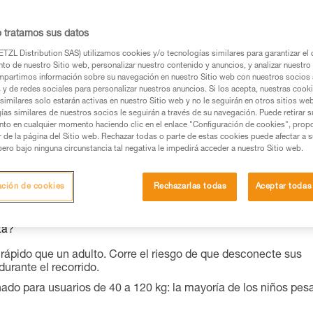
o tratamos sus datos
os productos utilizados en este consejo antes de
TZL Distribution SAS) utilizamos cookies y/o tecnologías similares para garantizar el 
ormación de la ficha técnica para poder comprender
to de nuestro Sitio web, personalizar nuestro contenido y anuncios, y analizar nuestro 
partimos información sobre su navegación en nuestro Sitio web con nuestros socios a
s y de redes sociales para personalizar nuestros anuncios. Si los acepta, nuestras cook
mación y un entrenamiento específico. Confirme a
similares solo estarán activas en nuestro Sitio web y no le seguirán en otros sitios we
ejecutar estas técnicas, solo y con total seguridad,
ías similares de nuestros socios le seguirán a través de su navegación. Puede retirar s
nto en cualquier momento haciendo clic en el enlace "Configuración de cookies", prop
or de la página del Sitio web. Rechazar todas o parte de estas cookies puede afectar a 
con su actividad. Pueden existir otras que no
pero bajo ninguna circunstancia tal negativa le impedirá acceder a nuestro Sitio web.
ación de cookies
Rechazarlas todas
Aceptar todas
ta?
rápido que un adulto. Corre el riesgo de que desconecte sus
urante el recorrido.
do para usuarios de 40 a 120 kg: la mayoría de los niños pes