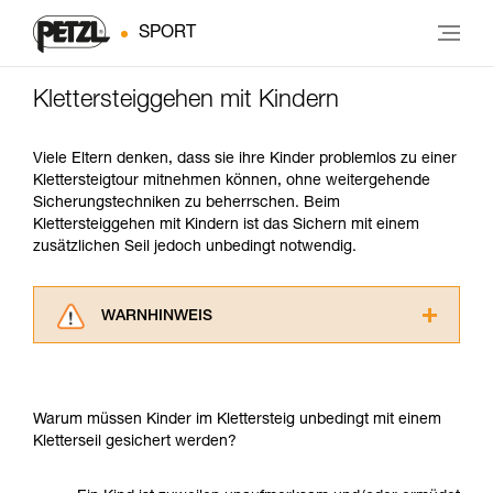
SPORT
Klettersteiggehen mit Kindern
Viele Eltern denken, dass sie ihre Kinder problemlos zu einer
Klettersteigtour mitnehmen können, ohne weitergehende
Sicherungstechniken zu beherrschen. Beim
Klettersteiggehen mit Kindern ist das Sichern mit einem
zusätzlichen Seil jedoch unbedingt notwendig.
WARNHINWEIS
Lesen Sie die Gebrauchsanweisungen der
Produkte, um die es in diesem Tech Tipp geht,
aufmerksam durch, bevor Sie diesen zu Rate
Warum müssen Kinder im Klettersteig unbedingt mit einem
ziehen. Um diese Zusatzinformationen
Kletterseil gesichert werden?
verstehen zu können, müssen Sie zuerst die in
der Gebrauchsanweisung enthaltenen
Informationen richtig verstanden haben.