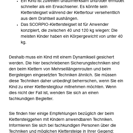
Ein Kind ist zuweilen unaufmerksam und/oder ermüdet
Die Beherrschung dieser Techniken setzt eine
schneller als ein Erwachsener. Es könnte sein
entsprechende Ausbildung und ein spezielles
Klettersteigset während der Klettertour versehentlich
Training voraus. Prüfen Sie zusammen mit
aus dem Drahtseil aushängen.
einem Profi, ob Sie in der Lage sind, den
Das SCORPIO-Klettersteigset ist für Anwender
Vorgang alleine sicher zu wiederholen, bevor
konzipiert, die zwischen 40 und 120 kg wiegen: Die
Sie ihn eigenständig durchführen.
meisten Kinder haben ein Körpergewicht von unter 40
Wir geben Beispiele für die mit Ihrer Aktivität
kg.
verbundenen Techniken. Möglicherweise gibt es
noch andere Techniken, die hier nicht
Deshalb muss ein Kind mit einem Dynamikseil gesichert
beschrieben werden.
werden. Die hier beschriebenen Sicherungstechniken sind
den beim Klettern von Mehrseillängenrouten und beim
Bergsteigen eingesetzten Techniken ähnlich. Sie müssen
diese Techniken daher unbedingt beherrschen, wenn Sie ein
Kind zu einer Klettersteigtour mitnehmen möchten. Wenn
dies nicht der Fall ist, wenden Sie sich an einen
fachkundigen Begleiter.
Sie finden hier einige Empfehlungen bezüglich der beim
Klettersteiggehen mit Kindern anwendbaren Techniken.
Informieren Sie sich bei fachkundigen Personen über die
Techniken und möglichen Klettersteige in Ihrer Gegend: