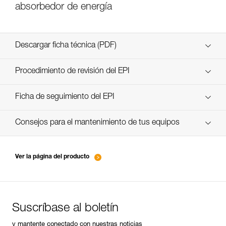
absorbedor de energía
Descargar ficha técnica (PDF)
Technical Notice
Procedimiento de revisión del EPI
verif EPI-SCORPIO-procedure-ES
Ficha de seguimiento del EPI
verif EPI-SCORPIO-suivi-ES
Consejos para el mantenimiento de tus equipos
entretien-longes-sangles-absorbeurs-ES
Ver la página del producto
Suscríbase al boletín
y mantente conectado con nuestras noticias