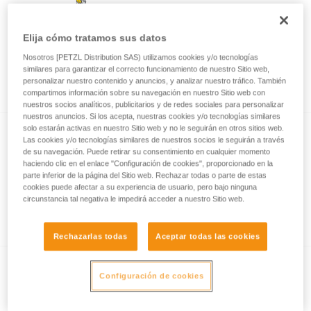
Elija cómo tratamos sus datos
Elección del mosquetón para la punta del
Nosotros [PETZL Distribution SAS) utilizamos cookies y/o tecnologías
elemento de amarre para escalada o vía
similares para garantizar el correcto funcionamiento de nuestro Sitio web,
ferrata
personalizar nuestro contenido y anuncios, y analizar nuestro tráfico. También
compartimos información sobre su navegación en nuestro Sitio web con
nuestros socios analíticos, publicitarios y de redes sociales para personalizar
nuestros anuncios. Si los acepta, nuestras cookies y/o tecnologías similares
solo estarán activas en nuestro Sitio web y no le seguirán en otros sitios web.
Las cookies y/o tecnologías similares de nuestros socios le seguirán a través
de su navegación. Puede retirar su consentimiento en cualquier momento
haciendo clic en el enlace "Configuración de cookies", proporcionado en la
parte inferior de la página del Sitio web. Rechazar todas o parte de estas
cookies puede afectar a su experiencia de usuario, pero bajo ninguna
circunstancia tal negativa le impedirá acceder a nuestro Sitio web.
Vía ferrata con un niño
Rechazarlas todas
Aceptar todas las cookies
Configuración de cookies