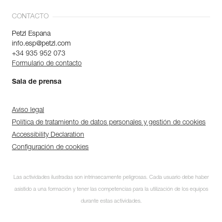
CONTACTO
Petzl Espana
info.esp@petzl.com
+34 935 952 073
Formulario de contacto
Sala de prensa
Aviso legal
Política de tratamiento de datos personales y gestión de cookies
Accessibility Declaration
Configuración de cookies
Las actividades ilustradas son intrínsecamente peligrosas. Cada usuario debe haber
asistido a una formación y tener las competencias para la utilización de los equipos
durante estas actividades.