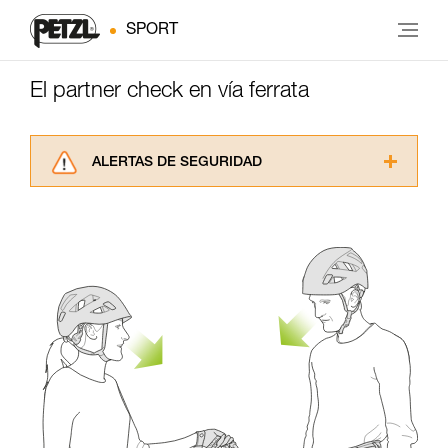
SPORT
El partner check en vía ferrata
ALERTAS DE SEGURIDAD
Lea atentamente las fichas técnicas de los
productos utilizados en este consejo antes de
consultarlo. Usted debe comprender la
información de la ficha técnica para poder
comprender este complemento informativo.
Dominar estas técnicas requiere una formación
y un entrenamiento específico. Confirme a
través de un profesional su capacidad para
ejecutar estas técnicas, solo y con total
seguridad, antes de ejecutarlas de forma
autónoma.
Damos ejemplos de técnicas relacionadas con
su actividad. Pueden existir otras que no