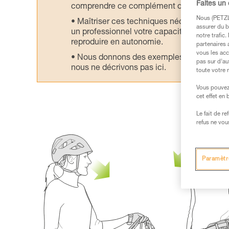
Faites un
comprendre ce complément d’informations
Nous (PETZL 
Maîtriser ces techniques nécessite une f
assurer du b
un professionnel votre capacité à refaire la
notre trafic
reproduire en autonomie.
partenaires 
vous les acc
Nous donnons des exemples de techniques l
pas sur d’au
nous ne décrivons pas ici.
toute votre 
Vous pouvez 
cet effet en
Le fait de r
refus ne vou
Paramètr