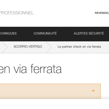
PROFESSIONNEL
REVENDE
ECHNIQUES
COMMUNAUTÉ
ALERTES SÉCURITÉ
SCORPIO-VERTIGO
Le partner check en via ferrata
n via ferrata
s des produits utilisés dans ce conseil avant de le
formations de la notice technique pour pouvoir