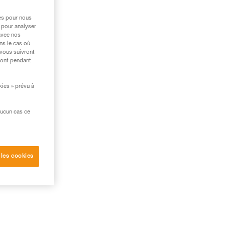
res pour nous
 pour analyser
avec nos
ns le cas où
 vous suivront
ront pendant
kies » prévu à
aucun cas ce
 les cookies