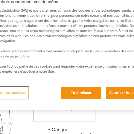
 choix concernant vos données
.
Distribution SAS) et nos partenaires utilisons des cookies et/ou technologies similai
ormation et un entraînement spécifique. Validez avec
on fonctionnement de notre Site, pour personnaliser notre contenu et nos publicités, et
 manipulation, seul, en toute sécurité, avant de la
. Nous partageons également des informations, quant à votre navigation sur notre Site, 
analytiques, publicitaires et de réseaux sociaux afin de personnaliser nos publicités. Da
eptez, nos cookies et/ou technologies similaires ne sont actifs que sur notre Site et ne
iées à votre activité. Il peut en exister d’autres que
tres sites web. Les cookies et/ou technologies similaires de nos partenaires vous suiv
navigation.
retirer votre consentement à tout moment en cliquant sur le lien « Paramètres des coo
 bas de page du Site.
efuser tout ou partie de ces cookies peut dégrader votre expérience utilisateur, mais en 
s empêchera d’accéder à notre Site.
es des cookies
Tout refuser
Autoriser tous
Casque