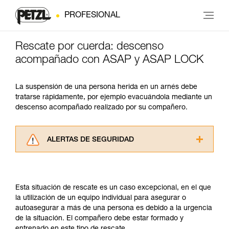
PROFESIONAL
Rescate por cuerda: descenso
acompañado con ASAP y ASAP LOCK
La suspensión de una persona herida en un arnés debe
tratarse rápidamente, por ejemplo evacuándola mediante un
descenso acompañado realizado por su compañero.
ALERTAS DE SEGURIDAD
Lea atentamente las fichas técnicas de los
productos utilizados en este consejo antes de
consultarlo. Usted debe comprender la
Esta situación de rescate es un caso excepcional, en el que
información de la ficha técnica para poder
la utilización de un equipo individual para asegurar o
comprender este complemento informativo.
autoasegurar a más de una persona es debido a la urgencia
Dominar estas técnicas requiere una formación
de la situación. El compañero debe estar formado y
y un entrenamiento específico. Confirme a