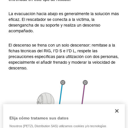
entrenado en este tipo de rescate.
través de un profesional su capacidad para
ejecutar estas técnicas, solo y con total
seguridad, antes de ejecutarlas de forma
La evacuación hacia abajo es generalmente la solución más
autónoma.
eficaz. El rescatador se conecta a la víctima, la
Damos ejemplos de técnicas relacionadas con
desengancha de su soporte y realiza un descenso
su actividad. Pueden existir otras que no
acompañado.
describimos aquí.
El descenso se frena con un solo descensor: remítase a la
fichas técnicas del RIG, I’D S e I’D L, respete las
precauciones específicas para utilización con dos personas,
especialmente el añadir frenado y moderar la velocidad de
descenso.
Elija cómo tratamos sus datos
Nosotros [PETZL Distribution SAS) utilizamos cookies y/o tecnologías