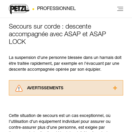
PROFESSIONNEL
Secours sur corde : descente
accompagnée avec ASAP et ASAP
LOCK
La suspension d’une personne blessée dans un harnais doit
être traitée rapidement, par exemple en l’évacuant par une
descente accompagnée opérée par son équipier.
AVERTISSEMENTS
Lisez attentivement les notices techniques des
produits utilisés dans ce conseil avant de le
consulter. Vous devez avoir compris les
Cette situation de secours est un cas exceptionnel, où
informations de la notice technique pour
l’utilisation d’un équipement individuel pour assurer ou
pouvoir comprendre ce complément
contre-assurer plus d’une personne, est exigée par
d’informations.