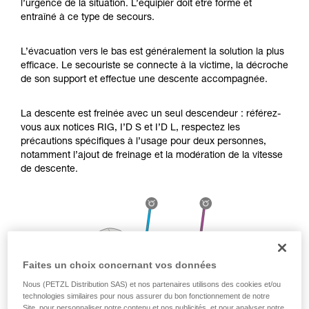
l’urgence de la situation. L’équipier doit être formé et
Maîtriser ces techniques nécessite une
entraîné à ce type de secours.
formation et un entraînement spécifique. Validez
avec un professionnel votre capacité à refaire
la manipulation, seul, en toute sécurité, avant
L’évacuation vers le bas est généralement la solution la plus
de la reproduire en autonomie.
efficace. Le secouriste se connecte à la victime, la décroche
Nous donnons des exemples de techniques
de son support et effectue une descente accompagnée.
liées à votre activité. Il peut en exister d’autres
que nous ne décrivons pas ici.
La descente est freinée avec un seul descendeur : référez-
vous aux notices RIG, I’D S et I’D L, respectez les
précautions spécifiques à l’usage pour deux personnes,
notamment l’ajout de freinage et la modération de la vitesse
de descente.
Faites un choix concernant vos données
Nous (PETZL Distribution SAS) et nos partenaires utilisons des cookies et/ou
technologies similaires pour nous assurer du bon fonctionnement de notre
Site, pour personnaliser notre contenu et nos publicités, et pour analyser notre