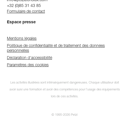
info@petzlbenelux.com
+32 (0)85 31 43 85
Formulaire de contact
Espace presse
Mentions légales
Politique de confidentialité et de traitement des données
personnelles
Déclaration d'accessibilité
Paramètres des cookies
Les activités illustrées sont intrinsèquement dangereuses. Chaque utilisateur doit
avoir suivi une formation et avoir des compétences pour l’usage des équipements
lors de ces activités.
© 1995-2026 Petzl